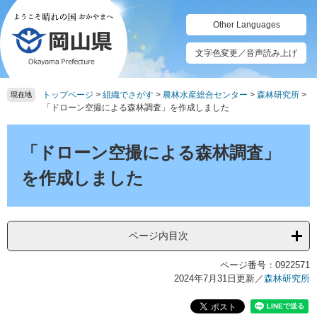
ペ
メ
ー
ニ
Other Languages
ジ
ュ
の
ー
文字色変更／音声読み上げ
先
を
頭
飛
トップページ
>
組織でさがす
>
農林水産総合センター
>
森林研究所
>
で
ば
現在地
「ドローン空撮による森林調査」を作成しました
す。
し
て
本
本
文
「ドローン空撮による森林調査」
文
へ
を作成しました
ページ内目次
ページ番号：0922571
2024年7月31日更新
／
森林研究所