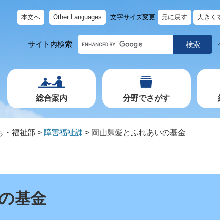
本文へ
Other Languages
文字サイズ変更
元に戻す
大きく
キ
サイト内検索
ー
ワ
ー
ド
で
探
す
総合案内
分野でさがす
も・福祉部
>
障害福祉課
>
岡山県愛とふれあいの基金
の基金