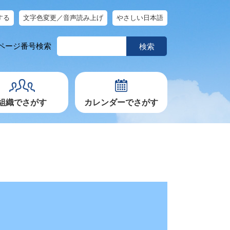
する
文字色変更／音声読み上げ
やさしい日本語
ペ
ページ番号検索
ー
ジ
番
号
を
入
力
組織でさがす
カレンダーでさがす