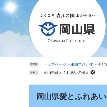
ペ
メ
ー
ニ
ジ
ュ
の
ー
先
を
頭
飛
で
ば
す。
し
て
本
文
トップページ
>
組織でさがす
>
子ど
現在地
へ
岡山県愛とふれあいの基金
足あと
本
文
岡山県愛とふれあい