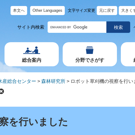
本文へ
Other Languages
文字サイズ変更
元に戻す
大きく
キ
サイト内検索
ー
ワ
ー
ド
で
探
す
総合案内
分野でさがす
水産総合センター
>
森林研究所
>
ロボット草刈機の視察を行い
察を行いました