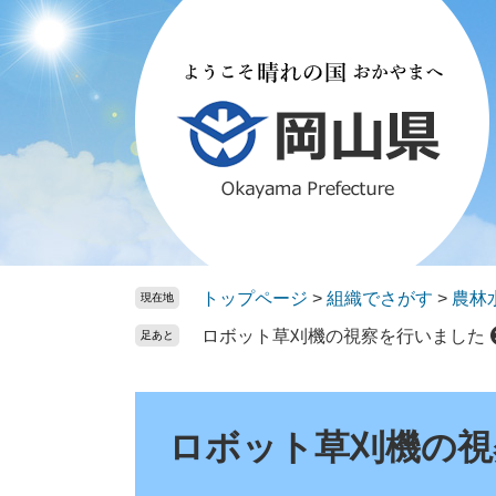
ペ
メ
ー
ニ
ジ
ュ
の
ー
先
を
頭
飛
で
ば
す。
し
て
本
文
トップページ
>
組織でさがす
>
農林
現在地
へ
ロボット草刈機の視察を行いました
足あと
本
文
ロボット草刈機の視