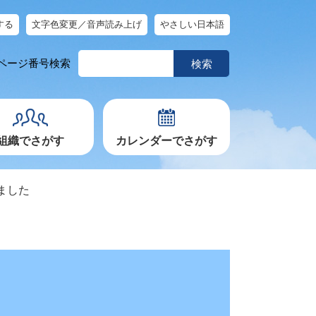
する
文字色変更／音声読み上げ
やさしい日本語
ペ
ページ番号検索
ー
ジ
番
号
を
入
力
組織でさがす
カレンダーでさがす
ました