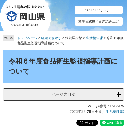
ペ
メ
ー
ニ
Other Languages
ジ
ュ
の
ー
文字色変更／音声読み上げ
先
を
頭
飛
トップページ
>
組織でさがす
>
保健医療部
>
生活衛生課
>
令和６年度
で
ば
現在地
食品衛生監視指導計画について
す。
し
て
本
本
文
令和６年度食品衛生監視指導計画に
文
へ
ついて
ページ内目次
ページ番号：0908479
2023年3月28日更新
／
生活衛生課