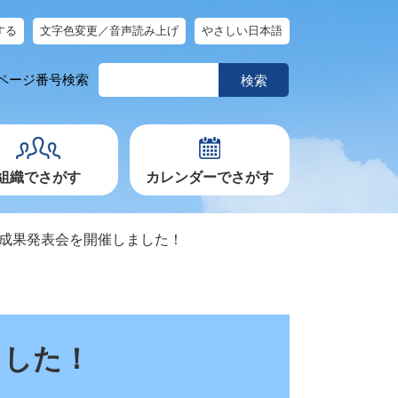
する
文字色変更／音声読み上げ
やさしい日本語
ペ
ページ番号検索
ー
ジ
番
号
を
入
力
組織でさがす
カレンダーでさがす
究成果発表会を開催しました！
ました！