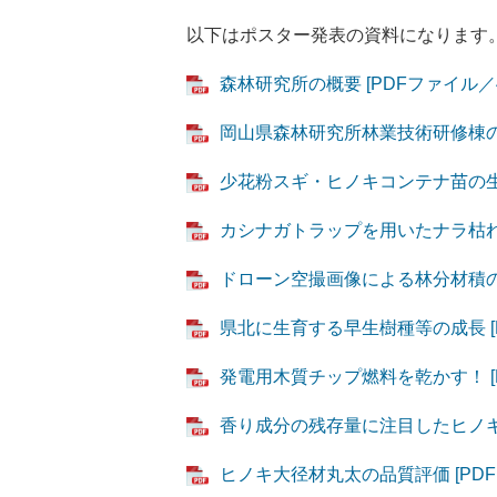
以下はポスター発表の資料になります
森林研究所の概要 [PDFファイル／4
岡山県森林研究所林業技術研修棟の概要
少花粉スギ・ヒノキコンテナ苗の生産技
カシナガトラップを用いたナラ枯れ被害
ドローン空撮画像による林分材積の推定
県北に生育する早生樹種等の成長 [PD
発電用木質チップ燃料を乾かす！ [PD
香り成分の残存量に注目したヒノキ板
ヒノキ大径材丸太の品質評価 [PDFフ