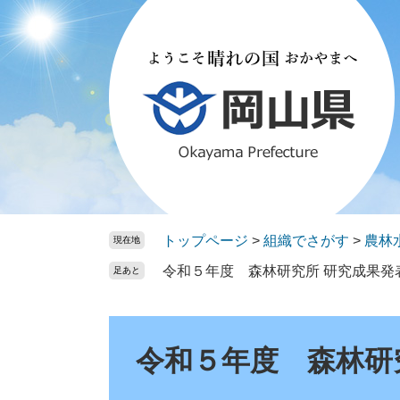
ペ
メ
ー
ニ
ジ
ュ
の
ー
先
を
頭
飛
で
ば
す。
し
て
本
文
トップページ
>
組織でさがす
>
農林
現在地
へ
令和５年度 森林研究所 研究成果発
足あと
本
文
令和５年度 森林研