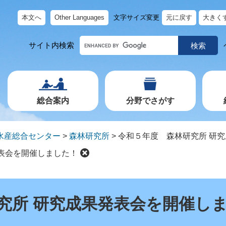
本文へ
Other Languages
文字サイズ変更
元に戻す
大きく
キ
サイト内検索
ー
ワ
ー
ド
で
探
す
総合案内
分野でさがす
水産総合センター
>
森林研究所
>
令和５年度 森林研究所 研
表会を開催しました！
究所 研究成果発表会を開催し