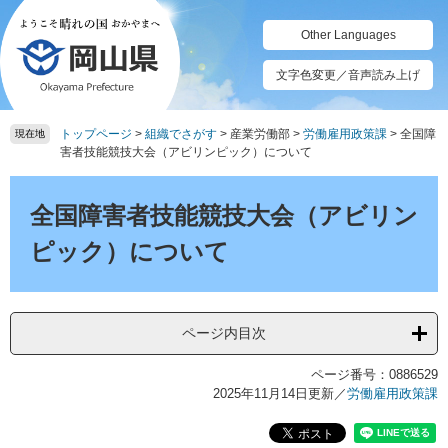
ペ
メ
ー
ニ
Other Languages
ジ
ュ
の
ー
文字色変更／音声読み上げ
先
を
頭
飛
トップページ
>
組織でさがす
>
産業労働部
>
労働雇用政策課
>
全国障
で
ば
現在地
害者技能競技大会（アビリンピック）について
す。
し
て
本
本
文
全国障害者技能競技大会（アビリン
文
へ
ピック）について
ページ内目次
ページ番号：0886529
2025年11月14日更新
／
労働雇用政策課