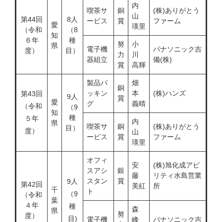
内
​喫茶サ
銅
(株)ありがとう
山
第44回
8人
ービス
賞
ファーム
愛
瑛里
（令和
（8
知
６年
種
努
小
県
電子機
パナソニック吉
度）
目）
力
川
器組立
備(株)
賞
高輝
製品パ
畑
銅
ッキン
本
(株)
ハンズ
第43回
9人
賞
愛
グ
義晴
（令和
（9
知
種
５年
内
県
喫茶サ
銅
(株)ありがとう
目）
度）
山
ービス
賞
ファーム
瑛里
オフィ
安
(株)旭化成アビ
スアシ
銀
藤
リティ水島営業
スタン
賞
9人
第42回
美紅
所
千
ト
（9
（令和
葉
４年
種
森
県
努
度）
目)
電子機
峰
パナソニック吉