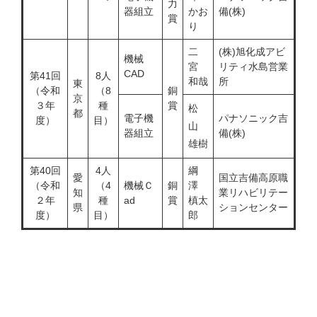
力
器組立
かお
備(株)
賞
り
二
(株)旭化成アビ
機械
宮
リティ水島営業
CAD
第41回
8人
和哉
所
東
（令和
（8
銅
京
３年
種
賞
松
都
電子機
パナソニック吉
度）
目）
山
器組立
備(株)
雄樹
第40回
4人
綱
愛
国立吉備高原職
（令和
（4
機械Ｃ
銅
澤
知
業リハビリテー
２年
種
ad
賞
槙太
県
ションセンター
度）
目）
郎