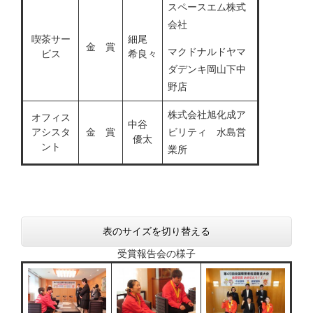
スペースエム株式
会社
喫茶サー
細尾
金 賞
マクドナルドヤマ
ビス
希良々
ダデンキ岡山下中
野店
株式会社旭化成ア
オフィス
中谷
アシスタ
金 賞
ビリティ 水島営
優太
ント
業所
表のサイズを切り替える
受賞報告会の様子