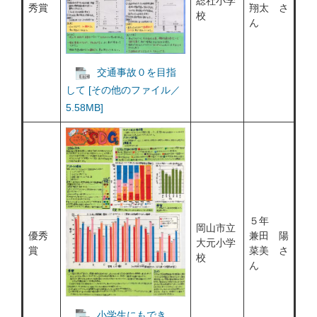
総社小学
秀賞
翔太 さ
校
ん
交通事故０を目指
して [その他のファイル／
5.58MB]
５年
岡山市立
優秀
兼田 陽
大元小学
賞
菜美 さ
校
ん
小学生にもでき