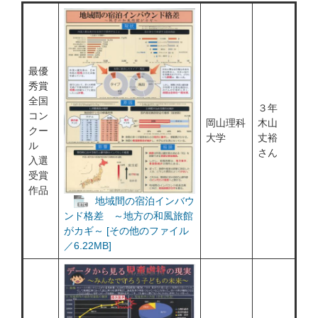
最優
秀賞
全国
３年
コン
岡山理科
木山
クー
大学
丈裕
ル
さん
入選
受賞
作品
地域間の宿泊インバウ
ンド格差 ～地方の和風旅館
がカギ～ [その他のファイル
／6.22MB]