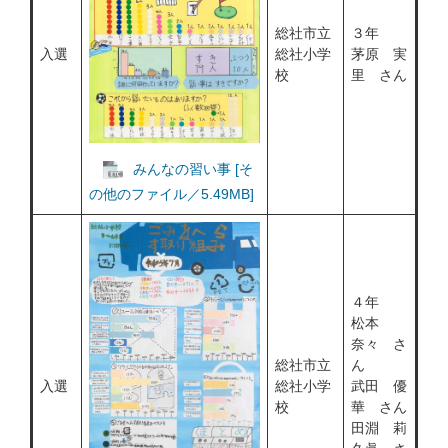
総社市立
３年
入選
総社小学
茅原 実
校
里 さん
みんなの習い事 [そ
の他のファイル／5.49MB]
４年
松本
奈々 さ
総社市立
ん
入選
総社小学
武田 優
校
華 さん
田淵 莉