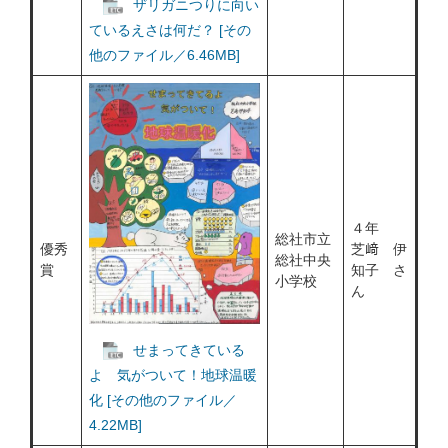
ザリガニつりに向い
ているえさは何だ？ [その
他のファイル／6.46MB]
４年
総社市立
優秀
芝﨑 伊
総社中央
賞
知子 さ
小学校
ん
せまってきている
よ 気がついて！地球温暖
化 [その他のファイル／
4.22MB]