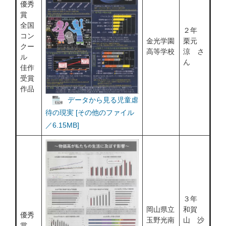
優秀
賞
全国
２年
コン
金光学園
栗元
クー
高等学校
涼 さ
ル
ん
佳作
受賞
作品
データから見る児童虐
待の現実 [その他のファイル
／6.15MB]
３年
岡山県立
和賀
優秀
玉野光南
山 沙
賞