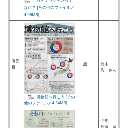
ＨＰＶワクチンって
なに？ [その他のファイル／
4.09MB]
優秀
一般
惣中
賞
彩 さん
博物館へ行こう [その
他のファイル／4.64MB]
２年
佐藤 蓮