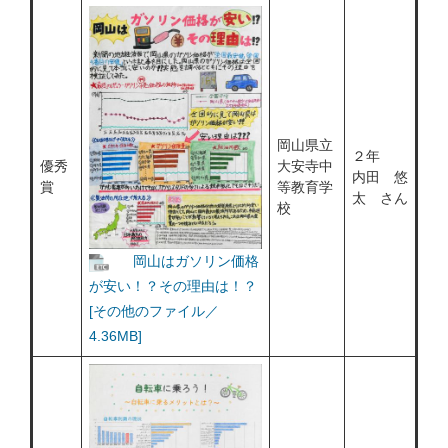
岡山県立
２年
優秀
大安寺中
内田 悠
賞
等教育学
太 さん
校
岡山はガソリン価格
が安い！？その理由は！？
[その他のファイル／
4.36MB]