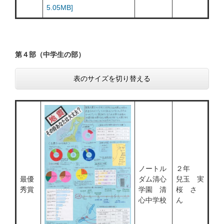
5.05MB]
第４部（中学生の部）
表のサイズを切り替える
ノートル
２年
最優
ダム清心
兒玉 実
秀賞
学園 清
桜 さ
心中学校
ん