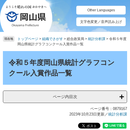
ペ
メ
ー
ニ
Other Languages
ジ
ュ
の
ー
文字色変更／音声読み上げ
先
を
頭
飛
トップページ
>
組織でさがす
>
総合政策局
>
統計分析課
>
令和５年度
で
ば
現在地
岡山県統計グラフコンクール入賞作品一覧
す。
し
て
本
本
文
令和５年度岡山県統計グラフコン
文
へ
クール入賞作品一覧
ページ内目次
ページ番号：0879167
2023年10月23日更新
／
統計分析課