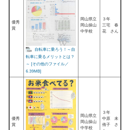
岡山県立
３年
優秀
岡山操山
三宅 春
賞
中学校
花 さん
自転車に乗ろう！～自
転車に乗るメリットとは？
～ [その他のファイル／
6.39MB]
３年
岡山県立
優秀
中原 未
岡山操山
賞
侑子 さ
中学校