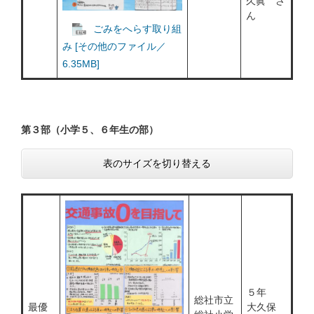
久眞 さ
ん
ごみをへらす取り組
み [その他のファイル／
6.35MB]
第３部（小学５、６年生の部）
表のサイズを切り替える
５年
総社市立
最優
大久保