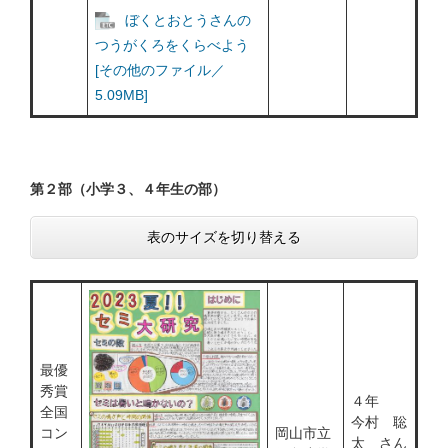
ぼくとおとうさんの
つうがくろをくらべよう
[その他のファイル／
5.09MB]
​第２部（小学３、４年生の部）
表のサイズを切り替える
最優
秀賞
４年
全国
今村 聡
コン
岡山市立
太 さん