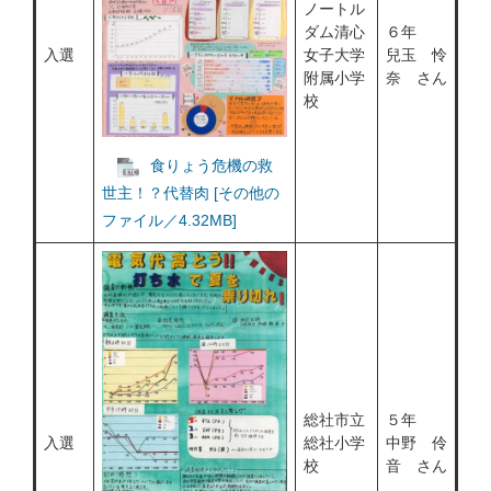
ノートル
ダム清心
６年
入選
女子大学
兒玉 怜
附属小学
奈 さん
校
食りょう危機の救
世主！？代替肉 [その他の
ファイル／4.32MB]
総社市立
５年
入選
総社小学
中野 伶
校
音 さん