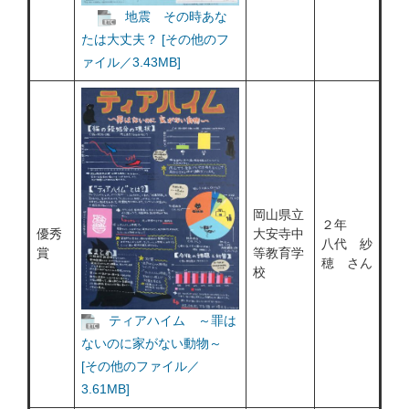
地震 その時あな
たは大丈夫？ [その他のフ
ァイル／3.43MB]
岡山県立
２年
優秀
大安寺中
八代 紗
賞
等教育学
穂 さん
校
ティアハイム ～罪は
ないのに家がない動物～
[その他のファイル／
3.61MB]