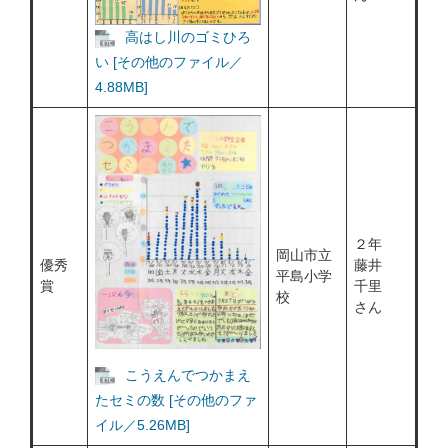
高はし川のゴミひろ
い [その他のファイル／
4.88MB]
２年
岡山市立
優秀
藤井
平島小学
賞
千里
校
さん
こうえんでつかまえ
たセミの数 [その他のファ
イル／5.26MB]