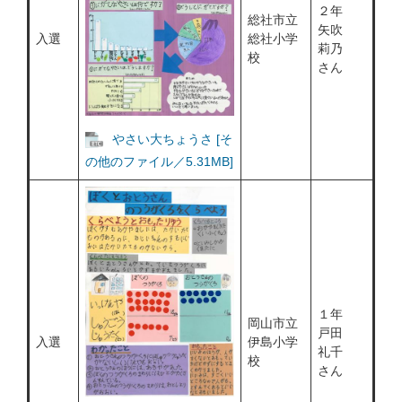
２年
総社市立
矢吹
入選
総社小学
莉乃
校
さん
やさい大ちょうさ [そ
の他のファイル／5.31MB]
１年
岡山市立
戸田
入選
伊島小学
礼千
校
さん