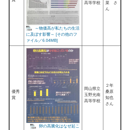
高等学校
菜 さ
ん
～物価高が私たちの生活
に及ぼす影響～ [その他のフ
ァイル／6.04MB]
２年
岡山県立
優秀
桑原
玉野光南
賞
知也
高等学校
さん
卵の高騰化はなぜ起こ