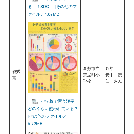
る！！SDGｓ [その他のフ
ァイル／4.87MB]
倉敷市立
５年
優秀
茶屋町小
安中 謙
賞
学校
仁 さん
小学校で習う漢字
どのくらい使われている？
[その他のファイル／
5.72MB]