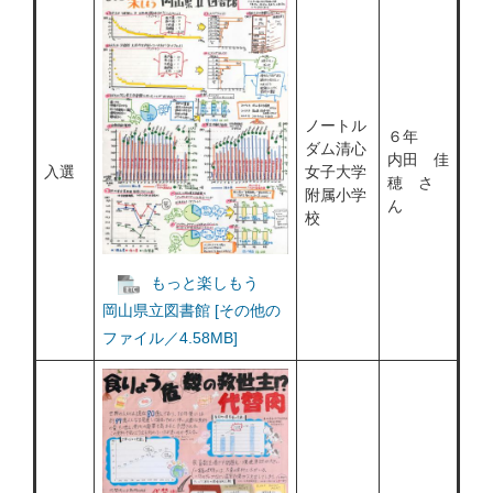
ノートル
６年
ダム清心
内田 佳
入選
女子大学
穂 さ
附属小学
ん
校
もっと楽しもう
岡山県立図書館 [その他の
ファイル／4.58MB]