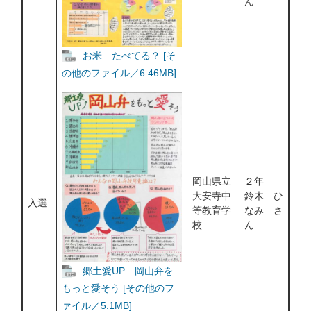
ん
お米 たべてる？ [そ
の他のファイル／6.46MB]
岡山県立
２年
大安寺中
鈴木 ひ
入選
等教育学
なみ さ
校
ん
郷土愛UP 岡山弁を
もっと愛そう [その他のフ
ァイル／5.1MB]