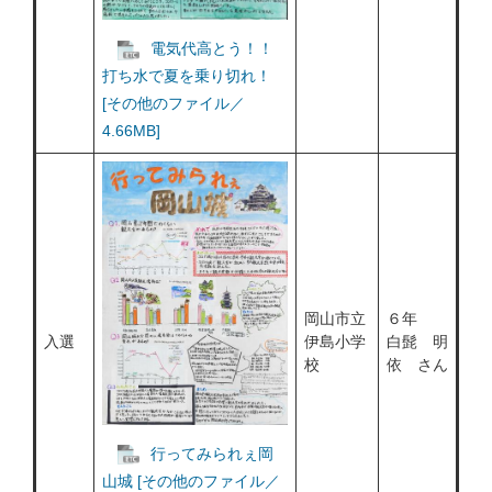
電気代高とう！！
打ち水で夏を乗り切れ！
[その他のファイル／
4.66MB]
岡山市立
６年
入選
伊島小学
白髭
明
校
依 さん
行ってみられぇ岡
山城 [その他のファイル／