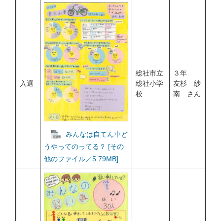
総社市立
３年
入選
総社小学
友杉 紗
校
南 さん
みんなは自てん車ど
うやってのってる？ [その
他のファイル／5.79MB]