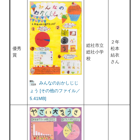
２年
総社市立
優秀
松本
総社小学
賞
結衣
校
さん
みんなのおかしじじ
ょう [その他のファイル／
5.41MB]