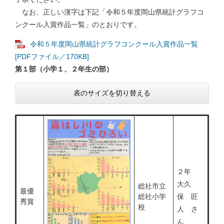
なお、正しい漢字は下記「令和５年度岡山県統計グラフコ
ンクール入賞作品一覧」のとおりです。
令和５年度岡山県統計グラフコンクール入賞作品一覧
[PDFファイル／170KB]
第１部（小学１、２年生の部）
表のサイズを切り替える
２年
大久
総社市立
最優
総社小学
保 匠
秀賞
校
人 さ
ん