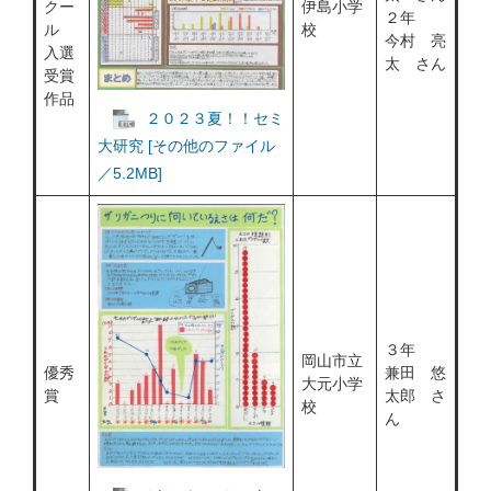
クー
伊島小学
２年
ル
校
今村 亮
入選
太 さん
受賞
作品
２０２３夏！！セミ
大研究 [その他のファイル
／5.2MB]
３年
岡山市立
優秀
兼田 悠
大元小学
賞
太郎 さ
校
ん