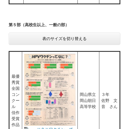
第５部（高校生以上、一般の部）
表のサイズを切り替える
最優
秀賞
全国
コン
岡山県立
３年
クー
岡山朝日
佐野 文
ル
高等学校
音 さん
佳作
受賞
作品