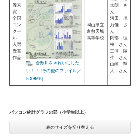
優秀
太朗 さ
賞
ん
全国
河田 旭
コン
岡山県立
乃佳 さ
クー
倉敷天城
ん
ル
高等学校
岡部 理
入選
桜 さん
受賞
三澤 陽
作品
生 さん
倉敷川をきれいにした
山崎 翔
大 さん
い！！ [その他のファイル／
5.99MB]
パソコン統計グラフの部（小学生以上）
表のサイズを切り替える