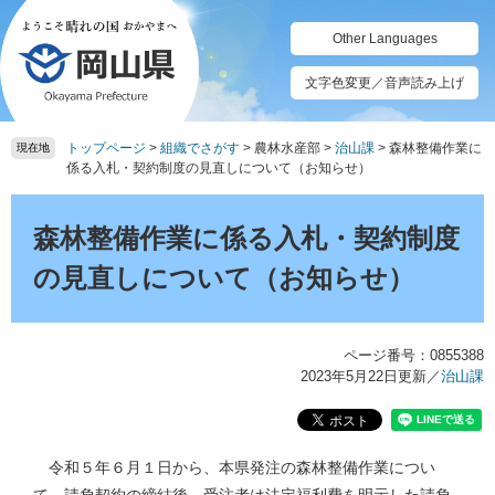
ペ
メ
ー
ニ
Other Languages
ジ
ュ
の
ー
文字色変更／音声読み上げ
先
を
頭
飛
トップページ
>
組織でさがす
>
農林水産部
>
治山課
>
森林整備作業に
で
ば
現在地
係る入札・契約制度の見直しについて（お知らせ）
す。
し
て
本
本
文
森林整備作業に係る入札・契約制度
文
へ
の見直しについて（お知らせ）
ページ番号：0855388
2023年5月22日更新
／
治山課
令和５年６月１日から、本県発注の森林整備作業につい