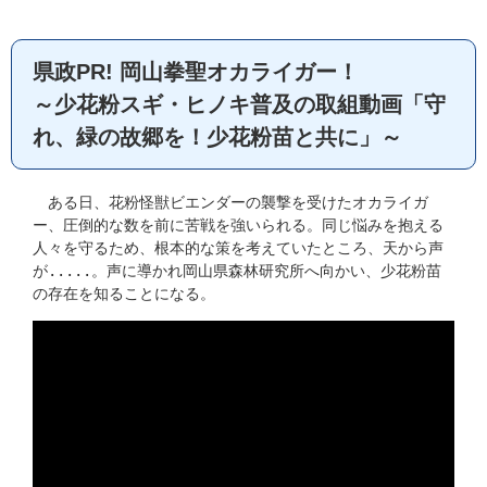
県政PR! 岡山拳聖オカライガー！
～少花粉スギ・ヒノキ普及の取組動画「守
れ、緑の故郷を！少花粉苗と共に」～
　ある日、花粉怪獣ビエンダーの襲撃を受けたオカライガ
ー、圧倒的な数を前に苦戦を強いられる。同じ悩みを抱える
人々を守るため、根本的な策を考えていたところ、天から声
が.....。声に導かれ岡山県森林研究所へ向かい、少花粉苗
の存在を知ることになる。