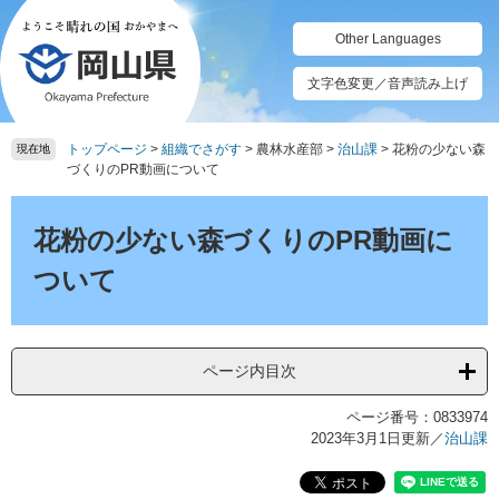
ペ
メ
ー
ニ
Other Languages
ジ
ュ
の
ー
文字色変更／音声読み上げ
先
を
頭
飛
トップページ
>
組織でさがす
>
農林水産部
>
治山課
>
花粉の少ない森
で
ば
現在地
づくりのPR動画について
す。
し
て
本
本
文
花粉の少ない森づくりのPR動画に
文
へ
ついて
ページ内目次
ページ番号：0833974
2023年3月1日更新
／
治山課