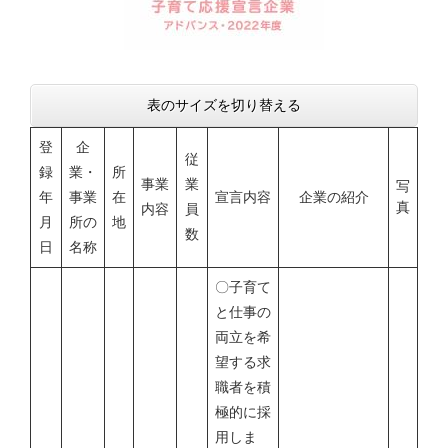
表のサイズを切り替える
登
企
従
録
業・
所
事業
業
写
年
事業
在
宣言内容
企業の紹介
真
内容
員
月
所の
地
数
日
名称
〇子育て
と仕事の
両立を希
望する求
職者を積
極的に採
用しま