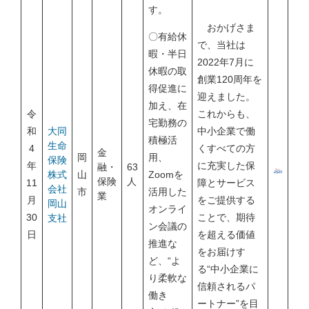
す。
おかげさま
〇有給休
で、当社は
暇・半日
2022年7月に
休暇の取
創業120周年を
得促進に
迎えました。
加え、在
令
これからも、
宅勤務の
和
大同
中小企業で働
積極活
生命
4
くすべての方
金
岡
用、
保険
年
に充実した保
融・
63
株式
山
Zoomを
保険
人
11
障とサービス
会社
市
活用した
業
月
をご提供する
岡山
オンライ
30
ことで、期待
支社
ン会議の
日
を超える価値
推進な
をお届けす
ど、“よ
る“中小企業に
り柔軟な
信頼されるパ
働き
ートナー”を目