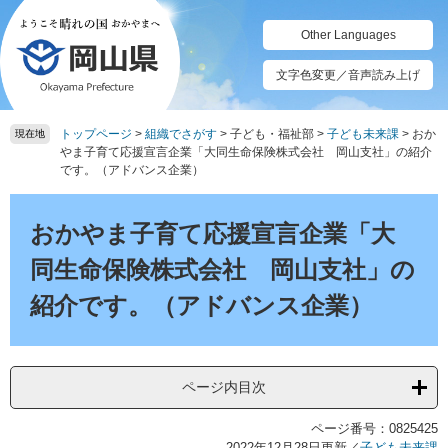
ペ
メ
ー
ニ
Other Languages
ジ
ュ
の
ー
文字色変更／音声読み上げ
先
を
頭
飛
トップページ
>
組織でさがす
>
子ども・福祉部
>
子ども未来課
>
おか
で
ば
現在地
やま子育て応援宣言企業「大同生命保険株式会社 岡山支社」の紹介
す。
し
です。（アドバンス企業）
て
本
本
文
文
おかやま子育て応援宣言企業「大
へ
同生命保険株式会社 岡山支社」の
紹介です。（アドバンス企業）
ページ内目次
ページ番号：0825425
2022年12月28日更新
／
子ども未来課