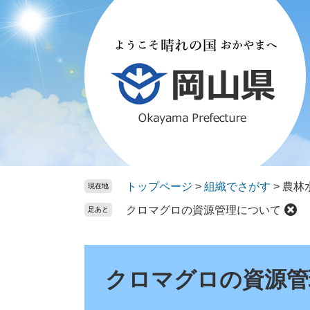
ペ
メ
ー
ニ
ジ
ュ
の
ー
先
を
頭
飛
で
ば
す。
し
て
本
文
トップページ
>
組織でさがす
>
農林
現在地
へ
クロマグロの資源管理について
足あと
本
文
クロマグロの資源管