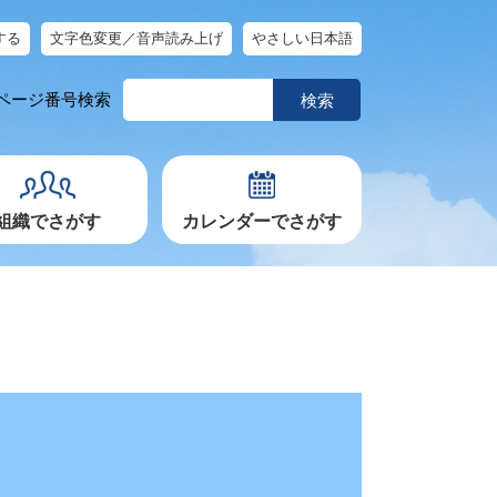
する
文字色変更／音声読み上げ
やさしい日本語
ペ
ページ番号検索
ー
ジ
番
号
を
入
力
組織でさがす
カレンダーでさがす