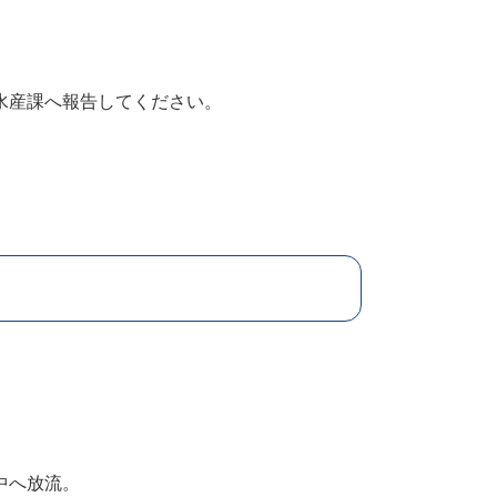
水産課へ報告してください。
中へ放流。