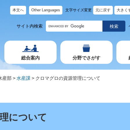
本文へ
Other Languages
文字サイズ変更
元に戻す
大きく
キ
サイト内検索
ー
ワ
ー
ド
で
探
す
総合案内
分野でさがす
水産部
>
水産課
>
クロマグロの資源管理について
理について