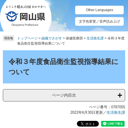
ペ
メ
ー
ニ
Other Languages
ジ
ュ
の
ー
文字色変更／音声読み上げ
先
を
頭
飛
トップページ
>
組織でさがす
>
保健医療部
>
生活衛生課
>
令和３年度
で
ば
現在地
食品衛生監視指導結果について
す。
し
て
本
本
文
令和３年度食品衛生監視指導結果に
文
へ
ついて
ページ内目次
ページ番号：0787055
2022年6月30日更新
／
生活衛生課