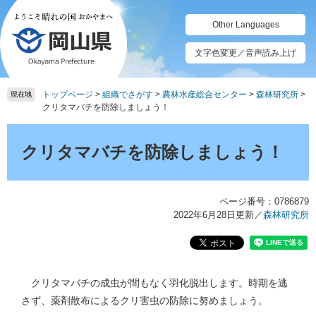
ペ
メ
ー
ニ
Other Languages
ジ
ュ
の
ー
文字色変更／音声読み上げ
先
を
頭
飛
トップページ
>
組織でさがす
>
農林水産総合センター
>
森林研究所
>
で
ば
現在地
クリタマバチを防除しましょう！
す。
し
て
本
本
文
クリタマバチを防除しましょう！
文
へ
ページ番号：0786879
2022年6月28日更新
／
森林研究所
クリタマバチの成虫が間もなく羽化脱出します。時期を逃
さず、薬剤散布によるクリ害虫の防除に努めましょう。