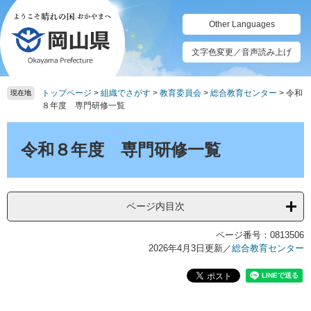
ペ
メ
ー
ニ
Other Languages
ジ
ュ
の
ー
文字色変更／音声読み上げ
先
を
頭
飛
トップページ
>
組織でさがす
>
教育委員会
>
総合教育センター
>
令和
で
ば
現在地
８年度 専門研修一覧
す。
し
て
本
本
文
令和８年度 専門研修一覧
文
へ
ページ内目次
ページ番号：0813506
2026年4月3日更新
／
総合教育センター