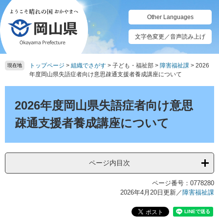
ペ
メ
ー
ニ
Other Languages
ジ
ュ
の
ー
文字色変更／音声読み上げ
先
を
頭
飛
トップページ
>
組織でさがす
>
子ども・福祉部
>
障害福祉課
>
2026
で
ば
現在地
年度岡山県失語症者向け意思疎通支援者養成講座について
す。
し
て
本
本
文
2026年度岡山県失語症者向け意思
文
へ
疎通支援者養成講座について
ページ内目次
ページ番号：0778280
2026年4月20日更新
／
障害福祉課