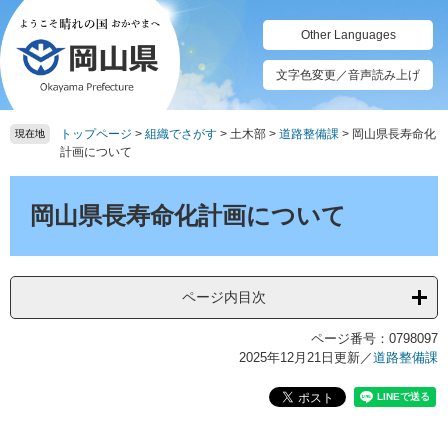
ペ
メ
ー
ニ
Other Languages
ジ
ュ
の
ー
文字色変更／音声読み上げ
先
を
頭
飛
トップページ
>
組織でさがす
>
土木部
>
道路整備課
>
岡山県長寿命化
で
ば
現在地
計画について
す。
し
て
本
本
文
岡山県長寿命化計画について
文
へ
ページ内目次
ページ番号：0798097
2025年12月21日更新
／
道路整備課