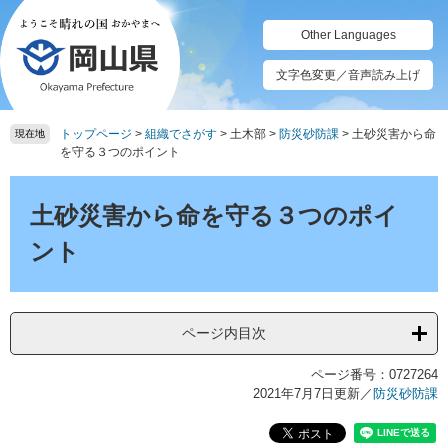
ペ
メ
ー
ニ
Other Languages
ジ
ュ
の
ー
文字色変更／音声読み上げ
先
を
頭
飛
トップページ
>
組織でさがす
>
土木部
>
防災砂防課
>
土砂災害から命
で
ば
現在地
を守る３つのポイント
す。
し
て
本
本
文
土砂災害から命を守る３つのポイ
文
へ
ント
ページ内目次
ページ番号：0727264
2021年7月7日更新
／
防災砂防課