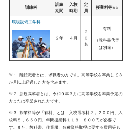
訓練
入校
定
訓練科
授業料等
※３
期間
時期
員
環境設備工学科
有料
２
２年
４月
０
（教科書代等
名
は別途）
※１ 離転職者とは、求職者の方です。高等学校を卒業して３
か月以上経過した方を含みます。
※２ 新規高卒者とは、令和９年３月に高等学校を卒業予定の
方または卒業された方です。
※３ 授業料等が「有料」とは、入校選考料２，２００円、入
校料５，６５０円、年間授業料１１８，８００円が必要で
す。また、教科書、作業服、各種資格取得に要する費用等も