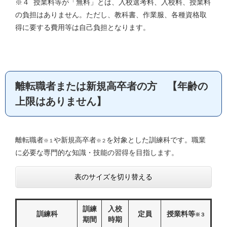
※４ 授業料等が「無料」とは、入校選考料、入校料、授業料
の負担はありません。ただし、教科書、作業服、各種資格取
得に要する費用等は自己負担となります。
離転職者または新規高卒者の方 【年齢の
上限はありません】
離転職者
や新規高卒者
を対象とした訓練科です。職業
※１
※２
に必要な専門的な知識・技能の習得を目指します。
表のサイズを切り替える
訓練
入校
訓練科
定員
授業料等
※３
期間
時期