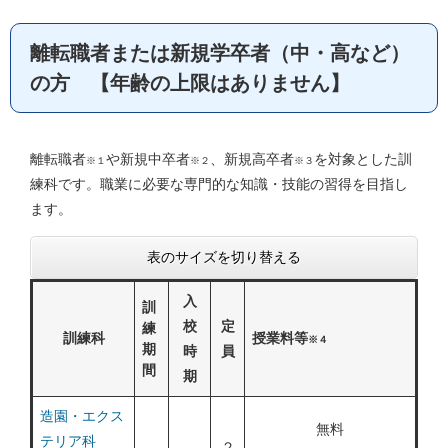
離転職者または新規学卒者（中・高など）
の方 【年齢の上限はありません】
離転職者
や新規中卒者
、新規高卒者
を対象とした訓
※１
※２
※３
練科です。職業に必要な専門的な知識・技能の習得を目指し
ます。
表のサイズを切り替える
入
訓
校
定
練
訓練科
授業料等
※４
期
時
員
間
期
造園・エクス
無料
テリア科
２