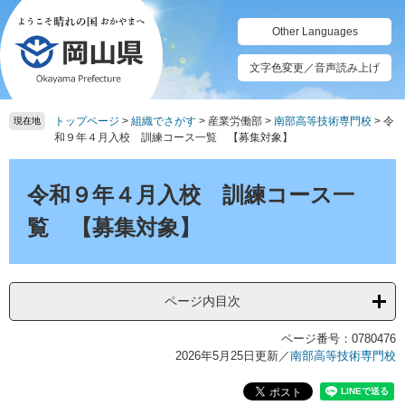
ペ
メ
ー
ニ
Other Languages
ジ
ュ
の
ー
文字色変更／音声読み上げ
先
を
頭
飛
トップページ
>
組織でさがす
>
産業労働部
>
南部高等技術専門校
>
令
で
ば
現在地
和９年４月入校 訓練コース一覧 【募集対象】
す。
し
て
本
本
文
令和９年４月入校 訓練コース一
文
へ
覧 【募集対象】
ページ内目次
ページ番号：0780476
2026年5月25日更新
／
南部高等技術専門校