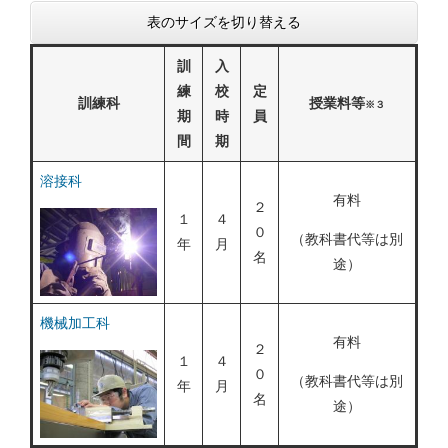
表のサイズを切り替える
訓
入
練
校
定
訓練科
授業料等
※３
期
時
員
間
期
溶接科
有料
２
１
４
０
（教科書代等は別
年
月
名
途）
機械加工科
有料
２
１
４
０
（教科書代等は別
年
月
名
途）