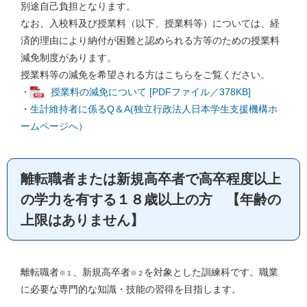
別途自己負担となります。
なお、入校料及び授業料（以下、授業料等）については、経
済的理由により納付が困難と認められる方等のための授業料
減免制度があります。
授業料等の減免を希望される方はこちらをご覧ください。
・
授業料の減免について [PDFファイル／378KB]
・
生計維持者に係るQ＆A(独立行政法人日本学生支援機構ホ
ームページへ）
離転職者または新規高卒者で高卒程度以上
の学力を有する１８歳以上の方 【年齢の
上限はありません】
離転職者
、新規高卒者
を対象とした訓練科です。職業
※１
※２
に必要な専門的な知識・技能の習得を目指します。