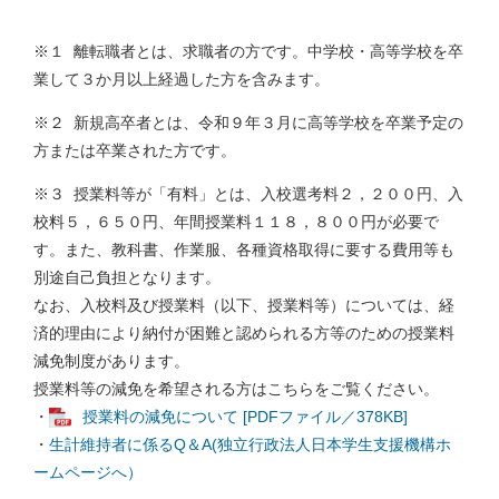
※１ 離転職者とは、求職者の方です。中学校・高等学校を卒
業して３か月以上経過した方を含みます。
※２ 新規高卒者とは、令和９年３月に高等学校を卒業予定の
方または卒業された方です。
※３ 授業料等が「有料」とは、入校選考料２，２００円、入
校料５，６５０円、年間授業料１１８，８００円が必要で
す。また、教科書、作業服、各種資格取得に要する費用等も
別途自己負担となります。
なお、入校料及び授業料（以下、授業料等）については、経
済的理由により納付が困難と認められる方等のための授業料
減免制度があります。
授業料等の減免を希望される方はこちらをご覧ください。
・
授業料の減免について [PDFファイル／378KB]
・
生計維持者に係るQ＆A(独立行政法人日本学生支援機構ホ
ームページへ）