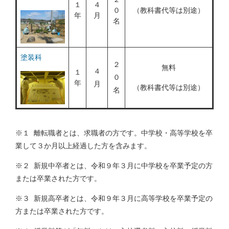
１
４
０
（教科書代等は別途）
年
月
名
塗装科
２
無料
４
１
０
年
月
（教科書代等は別途）
名
※１ 離転職者とは、求職者の方です。中学校・高等学校を卒
業して３か月以上経過した方を含みます。
※２ 新規中卒者とは、令和９年３月に中学校を卒業予定の方
または卒業された方です。
※３ 新規高卒者とは、令和９年３月に高等学校を卒業予定の
方または卒業された方です。