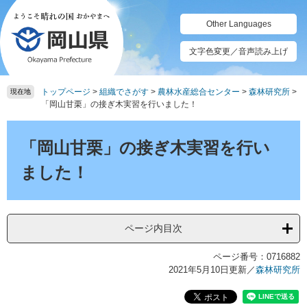
ペ
メ
ー
ニ
Other Languages
ジ
ュ
の
ー
文字色変更／音声読み上げ
先
を
頭
飛
トップページ
>
組織でさがす
>
農林水産総合センター
>
森林研究所
>
で
ば
現在地
「岡山甘栗」の接ぎ木実習を行いました！
す。
し
て
本
本
文
「岡山甘栗」の接ぎ木実習を行い
文
へ
ました！
ページ内目次
ページ番号：0716882
2021年5月10日更新
／
森林研究所