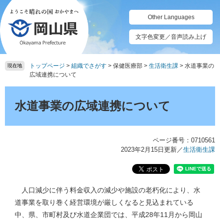
ペ
メ
ー
ニ
Other Languages
ジ
ュ
の
ー
文字色変更／音声読み上げ
先
を
頭
飛
トップページ
>
組織でさがす
>
保健医療部
>
生活衛生課
>
水道事業の
で
ば
現在地
広域連携について
す。
し
て
本
本
文
水道事業の広域連携について
文
へ
ページ番号：0710561
2023年2月15日更新
／
生活衛生課
人口減少に伴う料金収入の減少や施設の老朽化により、水
道事業を取り巻く経営環境が厳しくなると見込まれている
中、県、市町村及び水道企業団では、平成28年11月から岡山