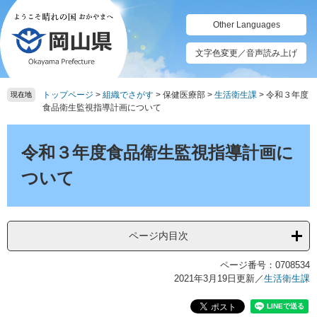
ペ
メ
ー
ニ
Other Languages
ジ
ュ
の
ー
文字色変更／音声読み上げ
先
を
頭
飛
トップページ
>
組織でさがす
>
保健医療部
>
生活衛生課
>
令和３年度
で
ば
現在地
食品衛生監視指導計画について
す。
し
て
本
本
文
令和３年度食品衛生監視指導計画に
文
へ
ついて
ページ内目次
ページ番号：0708534
2021年3月19日更新
／
生活衛生課