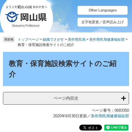
ペ
メ
ー
ニ
Other Languages
ジ
ュ
の
ー
文字色変更／音声読み上げ
先
を
頭
飛
トップページ
>
組織でさがす
>
美作県民局
>
美作県民局健康福祉部
>
で
ば
現在地
教育・保育施設検索サイトのご紹介
す。
し
て
本
本
文
教育・保育施設検索サイトのご紹
文
へ
介
ページ内目次
ページ番号：0683350
2020年9月30日更新
／
美作県民局健康福祉部