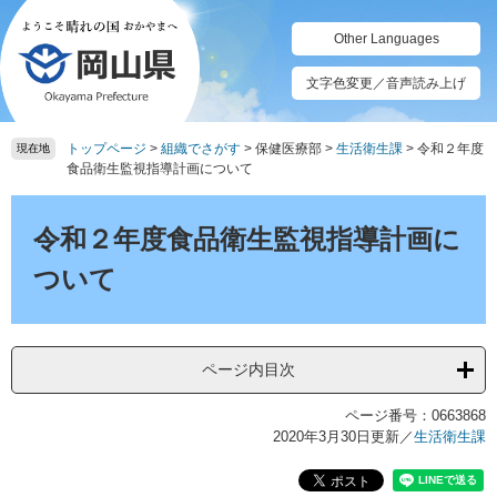
ペ
メ
ー
ニ
Other Languages
ジ
ュ
の
ー
文字色変更／音声読み上げ
先
を
頭
飛
トップページ
>
組織でさがす
>
保健医療部
>
生活衛生課
>
令和２年度
で
ば
現在地
食品衛生監視指導計画について
す。
し
て
本
本
文
令和２年度食品衛生監視指導計画に
文
へ
ついて
ページ内目次
ページ番号：0663868
2020年3月30日更新
／
生活衛生課