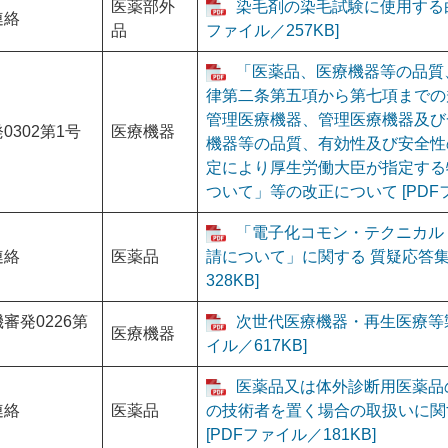
医薬部外
染毛剤の染毛試験に使用する白
連絡
品
ファイル／257KB]
「医薬品、医療機器等の品質
律第二条第五項から第七項までの
管理医療機器、管理医療機器及び
0302第1号
医療機器
機器等の品質、有効性及び安全性
定により厚生労働大臣が指定する
ついて」等の改正について [PDFフ
「電子化コモン・テクニカル・
連絡
医薬品
請について」に関する 質疑応答集（
328KB]
審発0226第
次世代医療機器・再生医療等製
医療機器
イル／617KB]
医薬品又は体外診断用医薬品
連絡
医薬品
の技術者を置く場合の取扱いに関
[PDFファイル／181KB]