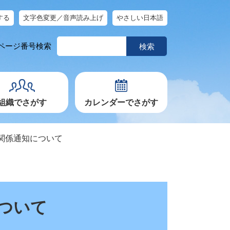
する
文字色変更／音声読み上げ
やさしい日本語
ペ
ページ番号検索
ー
ジ
番
号
を
入
力
組織でさがす
カレンダーでさがす
関係通知について
ついて