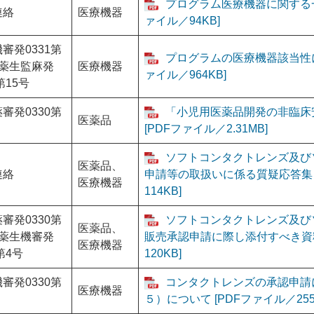
プログラム医療機器に関する一
連絡
医療機器
ァイル／94KB]
審発0331第
プログラムの医療機器該当性に
、薬生監麻発
医療機器
ァイル／964KB]
第15号
審発0330第
「小児用医薬品開発の非臨床
医薬品
[PDFファイル／2.31MB]
ソフトコンタクトレンズ及び
医薬品、
連絡
申請等の取扱いに係る質疑応答集（
医療機器
114KB]
審発0330第
ソフトコンタクトレンズ及び
医薬品、
、薬生機審発
販売承認申請に際し添付すべき資料
医療機器
第4号
120KB]
審発0330第
コンタクトレンズの承認申請
医療機器
５）について [PDFファイル／255