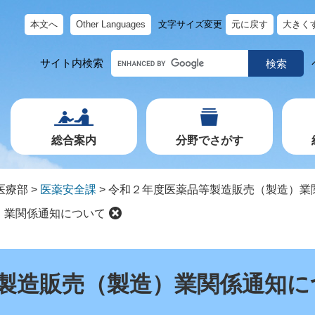
本文へ
Other Languages
文字サイズ変更
元に戻す
大きく
キ
サイト内検索
ー
ワ
ー
ド
で
探
す
総合案内
分野でさがす
医療部
>
医薬安全課
>
令和２年度医薬品等製造販売（製造）業
）業関係通知について
製造販売（製造）業関係通知に