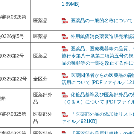
1.69MB]
審発0326第
医薬品
医薬品の一般的名称について [P
0326第5号
医薬品
外用鎮痛消炎薬製造販売承認基準
医薬品、医療機器等の品質、
0326第2号
医薬品
施行令第八十条第二項第五号の規
品の種類等の一部を改正する件につい
医薬関係者からの医薬品の副
0325第22号
全区分
活用について [PDFファイル／121
医薬部外
化粧品基準及び医薬部外品の
連絡
品
（Ｑ＆Ａ）について [PDFファイル／
審発0325第
医薬部外
「医薬部外品の添加物リストに
品
ァイル／921KB]
審発0325第
医薬部外
「医薬部外品原料規格」の改