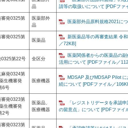
品
請等の取扱いについて [PDFファイ
審発0325第
医薬部外
医薬部外品原料規格2021につい
品
審発0325第
新医薬品等の再審査結果 令和
医薬品
／72KB]
医薬関係者からの医薬品の副
0325第22号
全区分
活用について [PDFファイル／112
麻発0324第
MDSAP 及びMDSAP Pi
、薬生機審発
医療機器
続について [PDFファイル／106KB
第6号
審発0323第
医薬品、
「レジストリデータを承認申
、薬生機審発
医療機器
の留意点」について [PDFファイル／
第2号
審発0323第