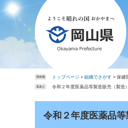
ペ
メ
ー
ニ
ジ
ュ
の
ー
先
を
頭
飛
で
ば
す。
し
て
本
文
トップページ
>
組織でさがす
>
保健
現在地
へ
令和２年度医薬品等製造販売（製造
足あと
本
文
令和２年度医薬品等