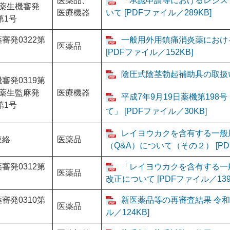
医薬品、
「承認申請等におけるレジス
、薬生機審発
医療機器
いて [PDFファイル／289KB]
第1号
審発0322第
一般用外用鎮痛消炎薬におけ
医薬品
[PDFファイル／152KB]
陰圧式陰茎勃起補助具の取扱いに
審発0319第
、薬生監麻発
医療機器
平成7年9月19日薬機第19
第1号
て」 [PDFファイル／30KB]
レイヨウカクを含有する一般
連絡
医薬品
（Q&A）について（その２） [PD
審発0312第
「レイヨウカクを含有する一
医薬品
改正について [PDFファイル／139
審発0310第
新医薬品等の再審査結果 令和
医薬品
ル／124KB]