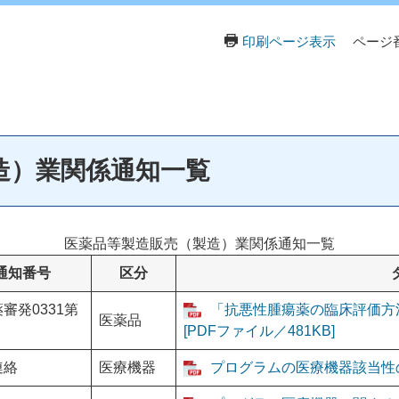
印刷ページ表示
ページ番
造）業関係通知一覧
医薬品等製造販売（製造）業関係通知一覧
通知番号
区分
審発0331第
「抗悪性腫瘍薬の臨床評価方
医薬品
[PDFファイル／481KB]
連絡
医療機器
プログラムの医療機器該当性の相