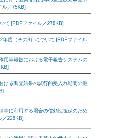
ル／75KB]
て [PDFファイル／278KB]
2年度（その8）について [PDFファイル
作用等報告における電子報告システムの
KB]
lot における調査結果の試行的受入れ期間の継
]
請等に利用する場合の信頼性担保のため
228KB]