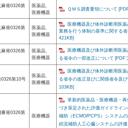
麻発0326第
医薬品、
ＱＭＳ調査要領について [PDF
医療機器
医療機器及び体外診断用医薬
麻発0326第
医薬品、
業務を行う体制の基準に関する省令
医療機器
421KB]
医療機器及び体外診断用医薬
麻発0326第
医薬品、
医療機器
る省令の一部改正について [PDFフ
医療機器及び体外診断用医薬
医薬品、
0326第10号
る省令の改正並びに関係省令及び告
医療機器
103KB]
革新的医薬品・医療機器・再
づき策定された評価ガイドライン
審発0326第
医療機器
補助（ECMO/PCPS）システ
続流補助人工心臓システムの評価ガ