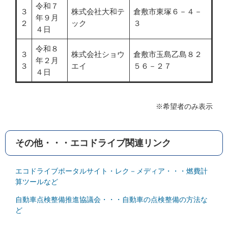
令和７
３
株式会社大和テ
倉敷市東塚６－４－
年９月
２
ック
３
４日
令和８
３
株式会社ショウ
倉敷市玉島乙島８２
年２月
３
エイ
５６－２７
４日
※希望者のみ表示
その他・・・エコドライブ関連リンク
エコドライブポータルサイト・レク－メディア・・・燃費計
算ツールなど
自動車点検整備推進協議会・・・自動車の点検整備の方法な
ど