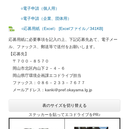
○電子申請（個人用）
○電子申請（企業、団体用）
○応募用紙（Excel） [Excelファイル／341KB]
応募用紙に必要事項を記入の上、下記応募先あて、電子メー
ル、ファックス、郵送等で送付をお願いします。
【応募先】
〒７００－８５７０
岡山市北区内山下２－４－６
岡山県庁環境企画課エコドライブ担当
ファックス：０８６－２３３－７６７７
メールアドレス：kanki＠pref.okayama.lg.jp
表のサイズを切り替える
ステッカーを貼ってエコドライブをPR♪