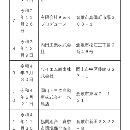
令和２
年１１
有限会社Ｋ＆Ｋ
倉敷市真備町市場３
７
月２６
プロデュース
０３－１
日
令和３
内田工業株式会
倉敷市松江三丁目２
８
年１２
社
番４６号
月９日
令和４
ワイエム商事株
岡山市中区藤崎６２
９
年３月
式会社
７－１
３０日
令和４
岡山トヨタ自動
１
倉敷市東塚７－１－
年６月
車株式会社 水
０
３１
２１日
島店
令和４
１
年１１
協同組合 倉敷
倉敷市新田２３２２
１
月３０
市環境保全協会
－８