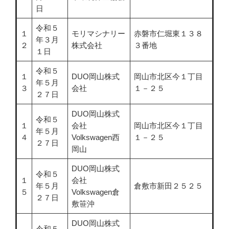
日
令和５
１
モリマシナリー
赤磐市仁堀東１３８
年３月
２
株式会社
３番地
１日
令和５
１
DUO岡山株式
岡山市北区今１丁目
年５月
３
会社
１－２５
２７日
DUO岡山株式
令和５
１
会社
岡山市北区今１丁目
年５月
４
Volkswagen西
１－２５
２７日
岡山
DUO岡山株式
令和５
１
会社
年５月
倉敷市新田２５２５
５
Volkswagen倉
２７日
敷笹沖
DUO岡山株式
令和５