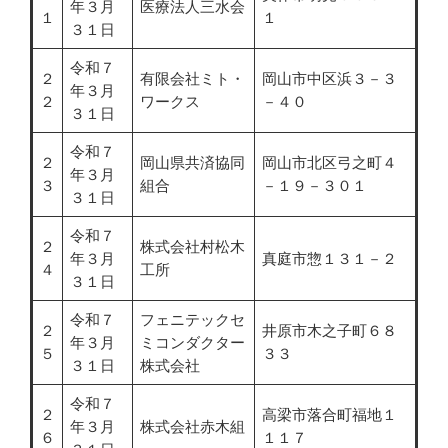
年３月
医療法人三水会
１
１
３１日
令和７
２
有限会社ミト・
岡山市中区浜３－３
年３月
２
ワークス
－４０
３１日
令和７
２
岡山県共済協同
岡山市北区弓之町４
年３月
３
組合
－１９－３０１
３１日
令和７
２
株式会社村松木
年３月
真庭市惣１３１－２
４
工所
３１日
令和７
フェニテックセ
２
井原市木之子町６８
年３月
ミコンダクター
５
３３
３１日
株式会社
令和７
２
高梁市落合町福地１
年３月
株式会社赤木組
６
１１７