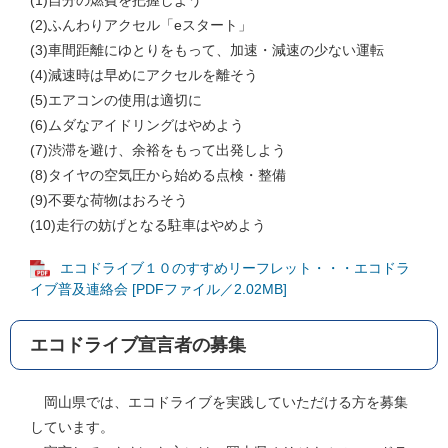
(1)自分の燃費を把握しよう
(2)ふんわりアクセル「eスタート」
(3)車間距離にゆとりをもって、加速・減速の少ない運転
(4)減速時は早めにアクセルを離そう
(5)エアコンの使用は適切に
(6)ムダなアイドリングはやめよう
(7)渋滞を避け、余裕をもって出発しよう
(8)タイヤの空気圧から始める点検・整備
(9)不要な荷物はおろそう
(10)走行の妨げとなる駐車はやめよう
エコドライブ１０のすすめリーフレット・・・エコドラ
イブ普及連絡会 [PDFファイル／2.02MB]
エコドライブ宣言者の募集
岡山県では、エコドライブを実践していただける方を募集
しています。