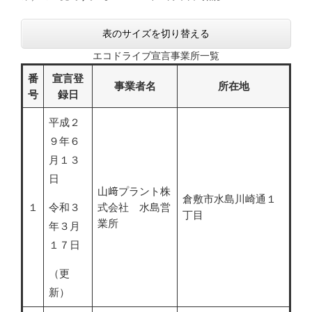
表のサイズを切り替える
エコドライブ宣言事業所一覧
番
宣言登
事業者名
所在地
号
録日
平成２
９年６
月１３
日
山﨑プラント株
倉敷市水島川崎通１
１
令和３
式会社 水島営
丁目
業所
年３月
１７日
（更
新）