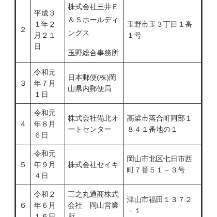
株式会社三井Ｅ
平成３
＆Ｓホールディ
１年２
玉野市玉３丁目１番
２
ングス
月２１
１号
日
玉野総合事務所
令和元
日本郵便(株)岡
３
年７月
山県内郵便局
１日
令和元
株式会社備北オ
高梁市落合町阿部１
４
年８月
ートセンター
８４１番地の１
６日
令和元
岡山市北区七日市西
５
年９月
株式会社セイキ
町７番５１－３号
４日
令和２
三之丸通商株式
津山市福田１３７２
６
年６月
会社 岡山営業
－１
１６日
所