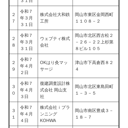
３１日
令和７
２
株式会社大和鉄
岡山市東区金岡西町
年３月
７
工所​
１１０８－２​
３１日
令和７
岡山市北区西古松２
２
ウェブティ株式
年３月
－２６－２２上杉第
８
会社​
３１日​
８ビル１０５
令和７
２
OKはり灸マッ
津山市下高倉西８２
年４月
９
サージ​
４
２日
令和７
復建調査設計株
３
岡山市北区東島田町
年４月
式会社 岡山支
０
１－３－５
３日
社
令和７
株式会社ｉプラ
３
岡山市南区豊成３－
年４月
ンニング
１
１８－７
４日
KOHWA