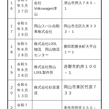
１
会社
津山市押入７８５－
年５月
６
Volkswagen津
１
２７日
山
令和５
１
岡山スバル自動
岡山市北区久米３３
年５月
７
車株式会社
３－１
２９日
令和５
株式会社LIXIL
１
勝田郡勝央町大平台
年８月
物流 岡山物流
８
１ー１
２８日
センター
令和５
赤磐市釣井１００
１
株式会社熊山
年８月
９
LIXIL製作所
－１
２８日
令和６
岡山市東区竹原７
２
株式会社杉原運
年５月
０
送
３３
１３日
令和７
２
美作市明見５５０－