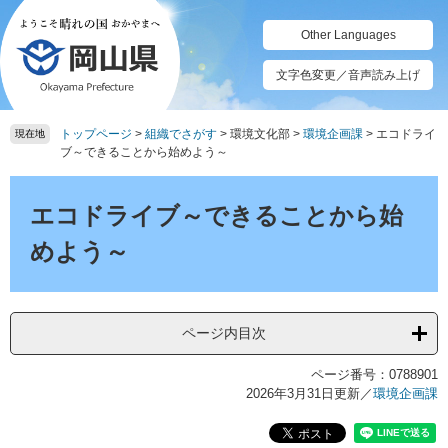
ペ
メ
ー
ニ
Other Languages
ジ
ュ
の
ー
文字色変更／音声読み上げ
先
を
頭
飛
トップページ
>
組織でさがす
>
環境文化部
>
環境企画課
>
エコドライ
で
ば
現在地
ブ～できることから始めよう～
す。
し
て
本
本
文
エコドライブ～できることから始
文
へ
めよう～
ページ内目次
ページ番号：0788901
2026年3月31日更新
／
環境企画課