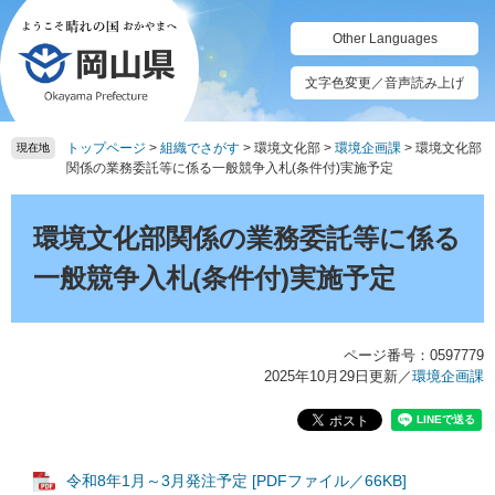
ペ
メ
ー
ニ
Other Languages
ジ
ュ
の
ー
文字色変更／音声読み上げ
先
を
頭
飛
トップページ
>
組織でさがす
>
環境文化部
>
環境企画課
>
環境文化部
で
ば
現在地
関係の業務委託等に係る一般競争入札(条件付)実施予定
す。
し
て
本
本
文
環境文化部関係の業務委託等に係る
文
へ
一般競争入札(条件付)実施予定
ページ番号：0597779
2025年10月29日更新
／
環境企画課
令和8年1月～3月発注予定 [PDFファイル／66KB]