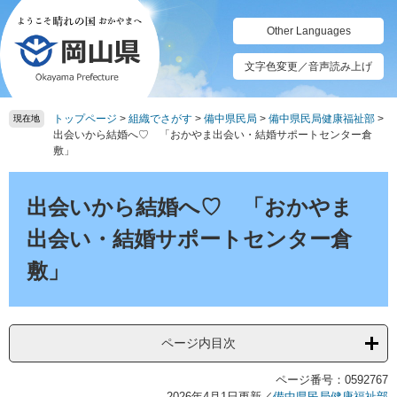
ペ
メ
ー
ニ
Other Languages
ジ
ュ
の
ー
文字色変更／音声読み上げ
先
を
頭
飛
トップページ
>
組織でさがす
>
備中県民局
>
備中県民局健康福祉部
>
で
ば
現在地
出会いから結婚へ♡ 「おかやま出会い・結婚サポートセンター倉
す。
し
敷」
て
本
本
文
文
出会いから結婚へ♡ 「おかやま
へ
出会い・結婚サポートセンター倉
敷」
ページ内目次
ページ番号：0592767
2026年4月1日更新
／
備中県民局健康福祉部