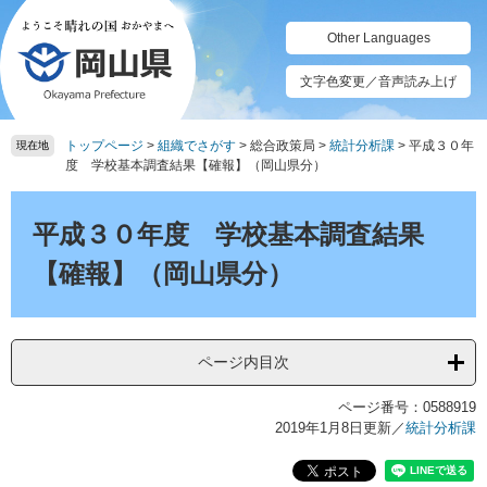
ペ
メ
ー
ニ
Other Languages
ジ
ュ
の
ー
文字色変更／音声読み上げ
先
を
頭
飛
トップページ
>
組織でさがす
>
総合政策局
>
統計分析課
>
平成３０年
で
ば
現在地
度 学校基本調査結果【確報】（岡山県分）
す。
し
て
本
本
文
平成３０年度 学校基本調査結果
文
へ
【確報】（岡山県分）
ページ内目次
ページ番号：0588919
2019年1月8日更新
／
統計分析課