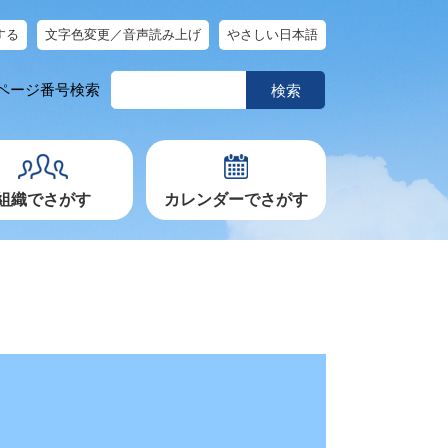
する
文字色変更／音声読み上げ
やさしい日本語
ペ
ページ番号検索
ー
ジ
番
号
を
入
力
組織でさがす
カレンダーでさがす