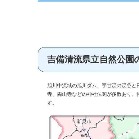
吉備清流県立自然公園
旭川中流域の旭川ダム、宇甘渓の渓谷と
寺、両山寺などの神社仏閣が多数あり、
す。