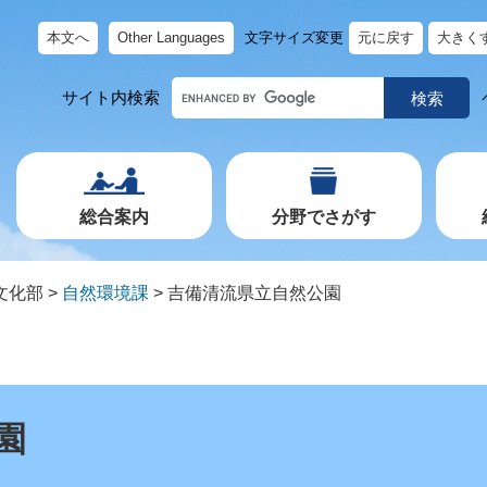
本文へ
Other Languages
文字サイズ変更
元に戻す
大きく
キ
サイト内検索
ー
ワ
ー
ド
で
探
す
総合案内
分野でさがす
文化部
>
自然環境課
>
吉備清流県立自然公園
園