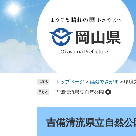
ペ
メ
ー
ニ
ジ
ュ
の
ー
先
を
頭
飛
で
ば
す。
し
て
本
文
トップページ
>
組織でさがす
>
環境
現在地
へ
吉備清流県立自然公園
足あと
本
文
吉備清流県立自然公