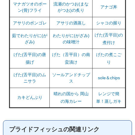
マナガツオのボー
流瀬のかつお(まな
アナゴ丼
ン(骨)フライ
がつお)の炙り
アサリのボンゴレ
アサリの酒蒸し
シャコの握り
げた(舌平目)の
茹でわたりがに(が
わたりがに(がざみ)
ざみ)
の味噌汁
煮付け
げた(舌平目)の唐
げた（舌平目）の南
げたの煮こご
揚げ
蛮漬け
り
げた(舌平目)のム
ソールアンドチップ
sole＆chips
ニサラ
ス
晴れの国から 岡山
レンジで簡
カキどんぶり
の海カレー
単！蒸しガキ
プライドフィッシュの関連リンク