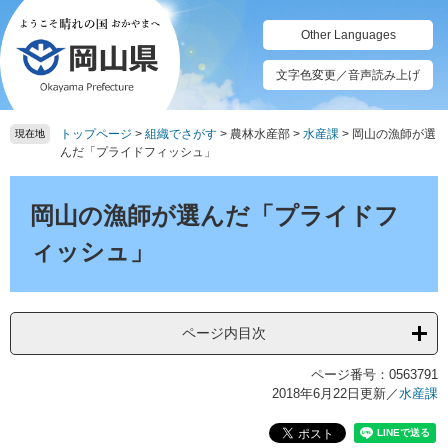
ペ
メ
ー
ニ
Other Languages
ジ
ュ
の
ー
文字色変更／音声読み上げ
先
を
頭
飛
トップページ
>
組織でさがす
>
農林水産部
>
水産課
>
岡山の漁師が選
で
ば
現在地
んだ「プライドフィッシュ」
す。
し
て
本
本
文
岡山の漁師が選んだ「プライドフ
文
へ
ィッシュ」
ページ内目次
ページ番号：0563791
2018年6月22日更新
／
水産課