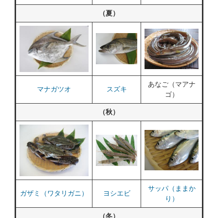
（夏）
あなご（マアナ
マナガツオ
スズキ
ゴ）
（秋）
サッパ（ままか
ガザミ（ワタリガニ）
ヨシエビ
り）
（冬）