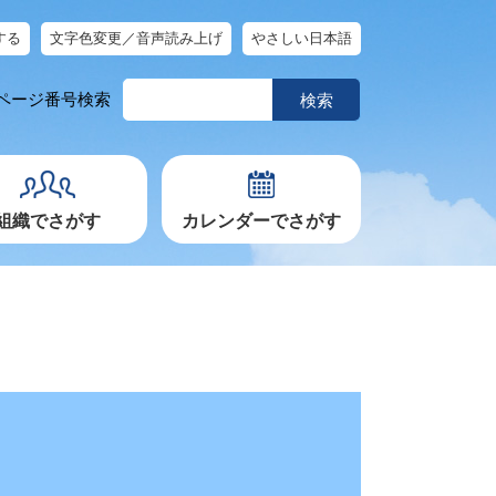
する
文字色変更／音声読み上げ
やさしい日本語
ペ
ページ番号検索
ー
ジ
番
号
を
入
力
組織でさがす
カレンダーでさがす