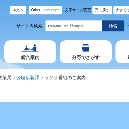
本文へ
Other Languages
文字サイズ変更
元に戻す
大きく
キ
サイト内検索
ー
ワ
ー
ド
で
探
す
総合案内
分野でさがす
政策局
>
公聴広報課
>
ラジオ番組のご案内