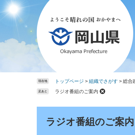
ペ
メ
ー
ニ
ジ
ュ
の
ー
先
を
頭
飛
で
ば
す。
し
て
本
文
トップページ
>
組織でさがす
>
総合
現在地
へ
ラジオ番組のご案内
足あと
本
文
ラジオ番組のご案内