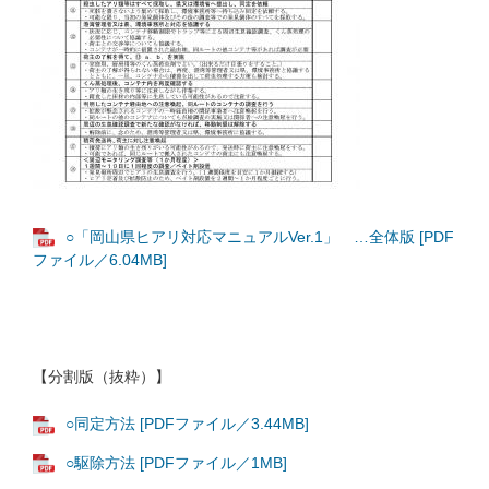
○「岡山県ヒアリ対応マニュアルVer.1」 …全体版 [PDF
ファイル／6.04MB]
【分割版（抜粋）】
○同定方法 [PDFファイル／3.44MB]
○駆除方法 [PDFファイル／1MB]