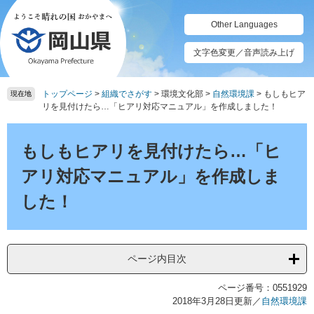
ペ
メ
ー
ニ
Other Languages
ジ
ュ
の
ー
文字色変更／音声読み上げ
先
を
頭
飛
トップページ
>
組織でさがす
>
環境文化部
>
自然環境課
>
もしもヒア
で
ば
現在地
リを見付けたら…「ヒアリ対応マニュアル」を作成しました！
す。
し
て
本
本
文
もしもヒアリを見付けたら…「ヒ
文
へ
アリ対応マニュアル」を作成しま
した！
ページ内目次
ページ番号：0551929
2018年3月28日更新
／
自然環境課