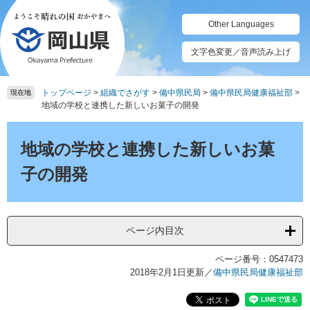
ペ
メ
ー
ニ
Other Languages
ジ
ュ
の
ー
文字色変更／音声読み上げ
先
を
頭
飛
トップページ
>
組織でさがす
>
備中県民局
>
備中県民局健康福祉部
>
で
ば
現在地
地域の学校と連携した新しいお菓子の開発
す。
し
て
本
本
文
地域の学校と連携した新しいお菓
文
へ
子の開発
ページ内目次
ページ番号：0547473
2018年2月1日更新
／
備中県民局健康福祉部