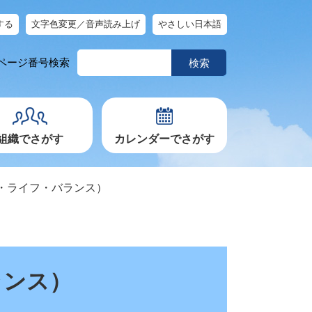
する
文字色変更／音声読み上げ
やさしい日本語
ペ
ページ番号検索
ー
ジ
番
号
を
入
力
組織でさがす
カレンダーでさがす
・ライフ・バランス）
ランス）