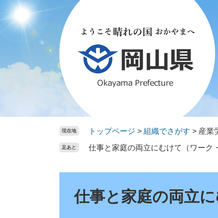
ペ
メ
ー
ニ
ジ
ュ
の
ー
先
を
頭
飛
で
ば
す。
し
て
本
文
トップページ
>
組織でさがす
>
産業
現在地
へ
仕事と家庭の両立にむけて（ワーク
足あと
本
文
仕事と家庭の両立に