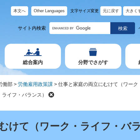
本文へ
Other Languages
文字サイズ変更
元に戻す
大きく
キ
サイト内検索
ー
ワ
ー
ド
で
探
す
総合案内
分野でさがす
労働部
>
労働雇用政策課
>
仕事と家庭の両立にむけて（ワーク
・ライフ・バランス）
むけて（ワーク・ライフ・バ