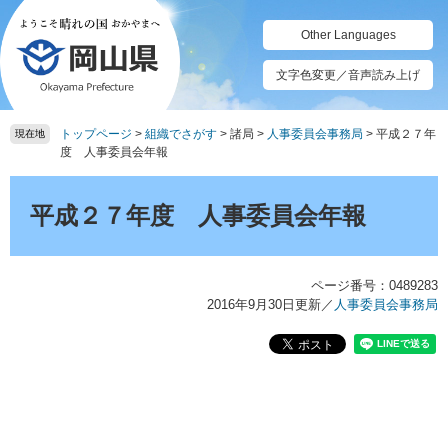
ペ
メ
ー
ニ
Other Languages
ジ
ュ
の
ー
文字色変更／音声読み上げ
先
を
頭
飛
トップページ
>
組織でさがす
>
諸局
>
人事委員会事務局
>
平成２７年
で
ば
現在地
度 人事委員会年報
す。
し
て
本
本
文
平成２７年度 人事委員会年報
文
へ
ページ番号：0489283
2016年9月30日更新
／
人事委員会事務局