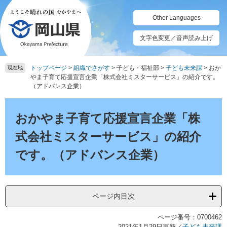
ペ
メ
ー
ニ
Other Languages
ジ
ュ
の
ー
文字色変更／音声読み上げ
先
を
頭
飛
トップページ
>
組織でさがす
>
子ども・福祉部
>
子ども未来課
>
おか
で
ば
現在地
やま子育て応援宣言企業「株式会社ミスターサービス」の紹介です。
す。
し
（アドバンス企業）
て
本
本
文
文
おかやま子育て応援宣言企業「株
へ
式会社ミスターサービス」の紹介
です。（アドバンス企業）
ページ内目次
ページ番号：0700462
2021年1月29日更新
／
子ども未来課