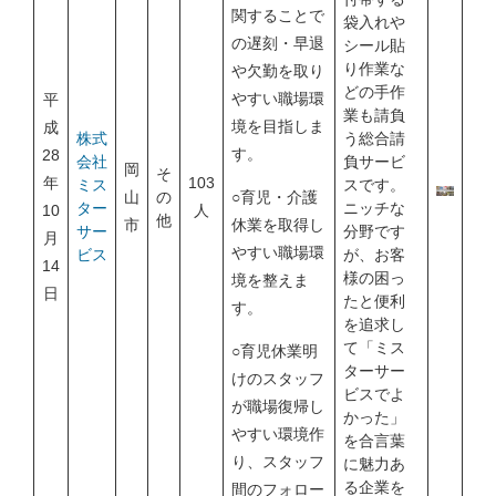
関することで
袋入れや
の遅刻・早退
シール貼
り作業な
や欠勤を取り
どの手作
やすい職場環
平
業も請負
境を目指しま
成
株式
う総合請
す。
28
会社
負サービ
岡
そ
年
103
ミス
スです。
山
の
○育児・介護
ター
ニッチな
10
人
他
市
休業を取得し
サー
分野です
月
やすい職場環
ビス
が、お客
14
様の困っ
境を整えま
日
たと便利
す。
を追求し
て「ミス
○育児休業明
ターサー
けのスタッフ
ビスでよ
が職場復帰し
かった」
やすい環境作
を合言葉
り、スタッフ
に魅力あ
る企業を
間のフォロー