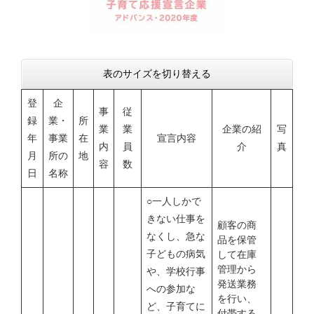
表のサイズを切り替える
登
企
事
従
録
業・
所
業
業
企業の紹
写
年
事業
在
宣言内容
内
員
介
真
月
所の
地
容
数
日
名称
○一人しかで
きない仕事を
顧客の商
なくし、急な
品を保管
子どもの病気
して在庫
管理から
や、学校行事
発送業務
への参加な
を行い、
ど、子育てに
付帯する