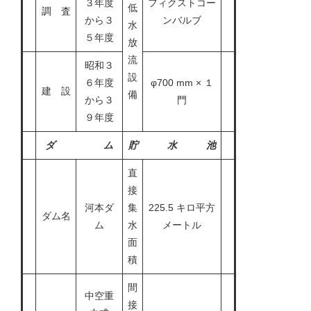
３年度
フィクストコー
低
調 査
から３
ンバルブ
水
５年度
放
流
昭和３
設
６年度
φ700 mm × １
建 設
備
から３
門
９年度
ダ ム
貯 水 池
直
接
河本ダ
集
225.5 キロ平方
ダム名
ム
水
メートル
面
積
間
中空重
接