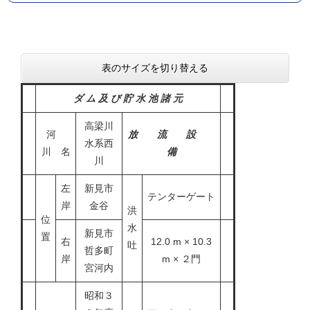
表のサイズを切り替える
ダ ム 及 び 貯 水 池 諸 元
高梁川
河
放 流 設
水系西
川 名
備
川
左
新見市
テンターゲート
岸
金谷
洪
位
水
新見市
置
右
12.0 m × 10.3
吐
哲多町
岸
m × ２門
宮河内
昭和３