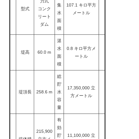
力式
集
107.1 キロ平方
型式
コンク
水
メートル
リート
面
ダム
積
湛
水
0.8 キロ平方メ
堤高
60.0 m
面
ートル
積
総
貯
17,350,000 立
堤頂長
258.6 m
水
方メートル
容
量
有
効
215,900
貯
11,100,000 立