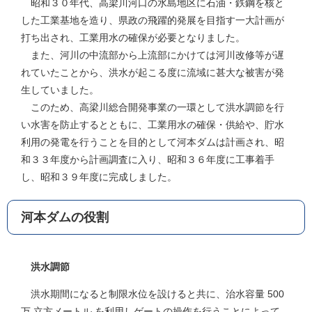
昭和３０年代、高梁川河口の水島地区に石油・鉄鋼を核と
した工業基地を造り、県政の飛躍的発展を目指す一大計画が
打ち出され、工業用水の確保が必要となりました。
また、河川の中流部から上流部にかけては河川改修等が遅
れていたことから、洪水が起こる度に流域に甚大な被害が発
生していました。
このため、高梁川総合開発事業の一環として洪水調節を行
い水害を防止するとともに、工業用水の確保・供給や、貯水
利用の発電を行うことを目的として河本ダムは計画され、昭
和３３年度から計画調査に入り、昭和３６年度に工事着手
し、昭和３９年度に完成しました。
河本ダムの役割
洪水調節
洪水期間になると制限水位を設けると共に、治水容量 500
万 立方メートル を利用しゲートの操作を行うことによって、