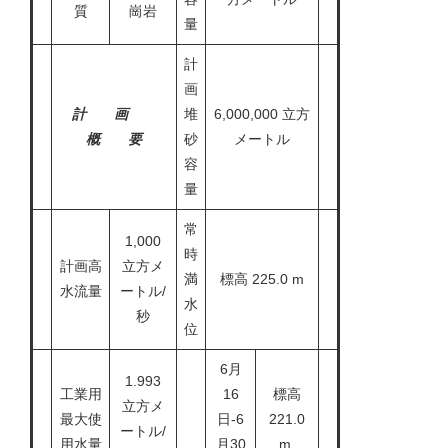
質
崗岩
量
計
画
計 画
堆
6,000,000 立方
概 要
砂
メートル
容
量
常
1,000
時
計画高
立方メ
満
標高 225.0 m
水流量
ートル/
水
秒
位
6月
1.993
工業用
16
標高
立方メ
最大使
日-6
221.0
ートル/
用水量
月30
m