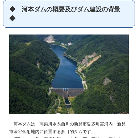
◆ 河本ダムの概要及びダム建設の背景
◆
河本ダムは、高梁川水系西川の新見市哲多町宮河内・新見
市金谷金附地内に位置する多目的ダムです。