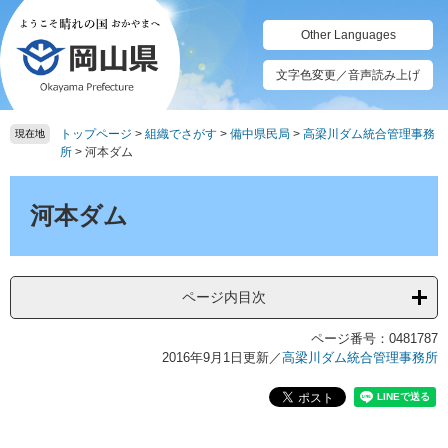
ペ
メ
ー
ニ
Other Languages
ジ
ュ
の
ー
文字色変更／音声読み上げ
先
を
頭
飛
トップページ
>
組織でさがす
>
備中県民局
>
高梁川ダム統合管理事務
で
ば
現在地
所
>
河本ダム
す。
し
て
本
本
文
河本ダム
文
へ
ページ内目次
ページ番号：0481787
2016年9月1日更新
／
高梁川ダム統合管理事務所