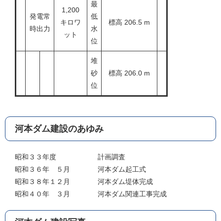
最
1,200
発電常
低
キロワ
標高 206.5 m
時出力
水
ット
位
堆
砂
標高 206.0 m
位
河本ダム建設のあゆみ
昭和３３年度 計画調査
昭和３６年 ５月 河本ダム起工式
昭和３８年１２月 河本ダム堤体完成
昭和４０年 ３月 河本ダム関連工事完成