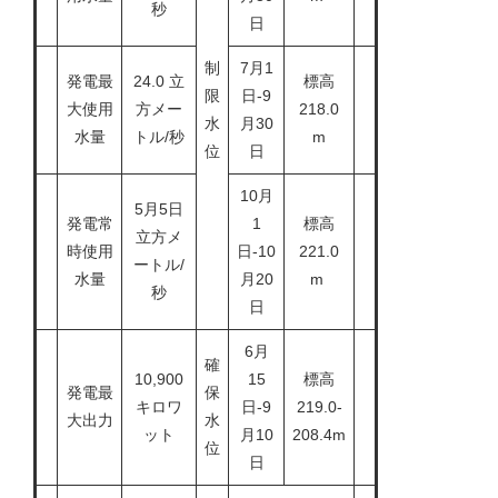
秒
日
制
7月1
発電最
24.0 立
標高
限
日-9
大使用
方メー
218.0
水
月30
水量
トル/秒
m
位
日
10月
5月5日
発電常
1
標高
立方メ
時使用
日-10
221.0
ートル/
水量
月20
m
秒
日
6月
確
10,900
15
標高
発電最
保
キロワ
日-9
219.0-
大出力
水
ット
月10
208.4m
位
日