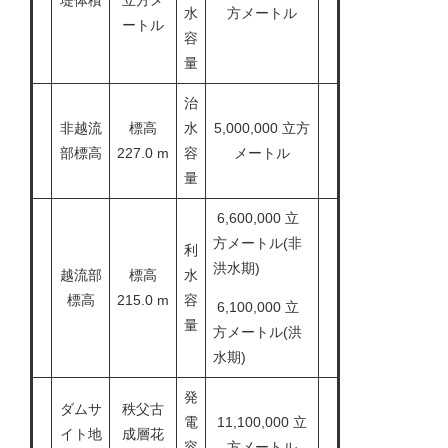
堤体積
立方メ
水
方メートル
ートル
容
量
治
非越流
標高
水
5,000,000 立方
部標高
227.0 m
容
メートル
量
6,600,000 立
方メートル(非
利
洪水期)
越流部
標高
水
標高
215.0 m
容
6,100,000 立
量
方メートル(洪
水期)
発
ダムサ
秩父古
電
11,100,000 立
イト地
成層花
容
方メートル