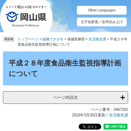
ペ
メ
ー
ニ
Other Languages
ジ
ュ
の
ー
文字色変更／音声読み上げ
先
を
頭
飛
トップページ
>
組織でさがす
>
保健医療部
>
生活衛生課
>
平成２８年
で
ば
現在地
度食品衛生監視指導計画について
す。
し
て
本
本
文
平成２８年度食品衛生監視指導計画
文
へ
について
ページ内目次
ページ番号：0467262
2016年3月30日更新
／
生活衛生課