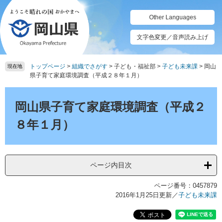
ペ
メ
ー
ニ
Other Languages
ジ
ュ
の
ー
文字色変更／音声読み上げ
先
を
頭
飛
トップページ
>
組織でさがす
>
子ども・福祉部
>
子ども未来課
>
岡山
で
ば
現在地
県子育て家庭環境調査（平成２８年１月）
す。
し
て
本
本
文
岡山県子育て家庭環境調査（平成２
文
へ
８年１月）
ページ内目次
ページ番号：0457879
2016年1月25日更新
／
子ども未来課