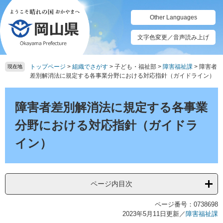
ペ
メ
ー
ニ
Other Languages
ジ
ュ
の
ー
文字色変更／音声読み上げ
先
を
頭
飛
トップページ
>
組織でさがす
>
子ども・福祉部
>
障害福祉課
>
障害者
で
ば
現在地
差別解消法に規定する各事業分野における対応指針（ガイドライン）
す。
し
て
本
本
文
障害者差別解消法に規定する各事業
文
へ
分野における対応指針（ガイドラ
イン）
ページ内目次
ページ番号：0738698
2023年5月11日更新
／
障害福祉課