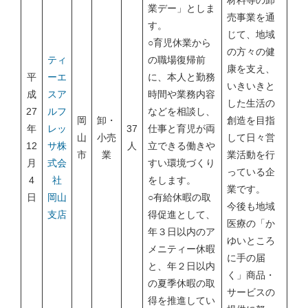
材料等の卸
業デー」としま
売事業を通
す。
じて、地域
○育児休業から
の方々の健
ティ
の職場復帰前
康を支え、
平
ーエ
に、本人と勤務
いきいきと
成
スア
時間や業務内容
した生活の
27
ルフ
などを相談し、
岡
卸・
創造を目指
年
レッ
37
仕事と育児が両
山
小売
して日々営
12
サ株
人
立できる働きや
市
業
業活動を行
月
式会
すい環境づくり
っている企
4
社
をします。
業です。
日
岡山
○有給休暇の取
今後も地域
支店
得促進として、
医療の「か
年３日以内のア
ゆいところ
メニティー休暇
に手の届
と、年２日以内
く」商品・
の夏季休暇の取
サービスの
得を推進してい