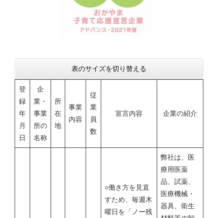
表のサイズを切り替える
登
企
従
録
業・
所
事業
業
年
事業
在
宣言内容
企業の紹介
内容
員
月
所の
地
数
日
名称
弊社は、医
療用医薬
品、試薬、
○働き方を見直
医療機械・
すため、毎週木
器具、衛生
曜日を「ノー残