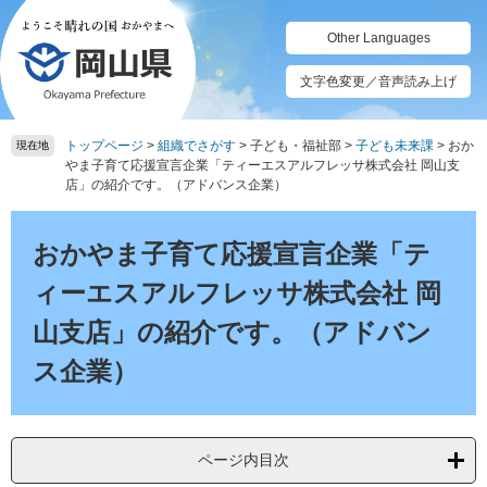
ペ
メ
ー
ニ
Other Languages
ジ
ュ
の
ー
文字色変更／音声読み上げ
先
を
頭
飛
トップページ
>
組織でさがす
>
子ども・福祉部
>
子ども未来課
>
おか
で
ば
現在地
やま子育て応援宣言企業「ティーエスアルフレッサ株式会社 岡山支
す。
し
店」の紹介です。（アドバンス企業）
て
本
本
文
文
おかやま子育て応援宣言企業「テ
へ
ィーエスアルフレッサ株式会社 岡
山支店」の紹介です。（アドバン
ス企業）
ページ内目次