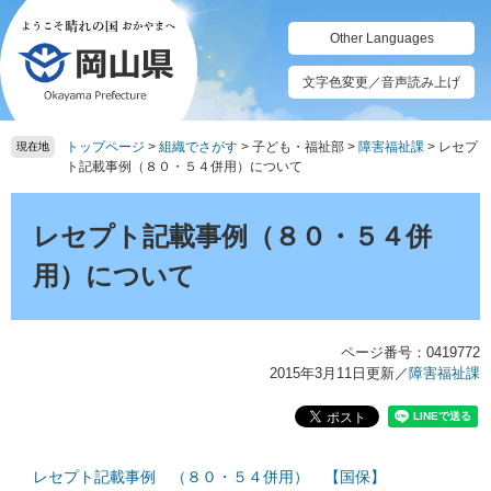
ペ
メ
ー
ニ
Other Languages
ジ
ュ
の
ー
文字色変更／音声読み上げ
先
を
頭
飛
トップページ
>
組織でさがす
>
子ども・福祉部
>
障害福祉課
>
レセプ
で
ば
現在地
ト記載事例（８０・５４併用）について
す。
し
て
本
本
文
レセプト記載事例（８０・５４併
文
へ
用）について
ページ番号：0419772
2015年3月11日更新
／
障害福祉課
レセプト記載事例 （８０・５４併用） 【国保】