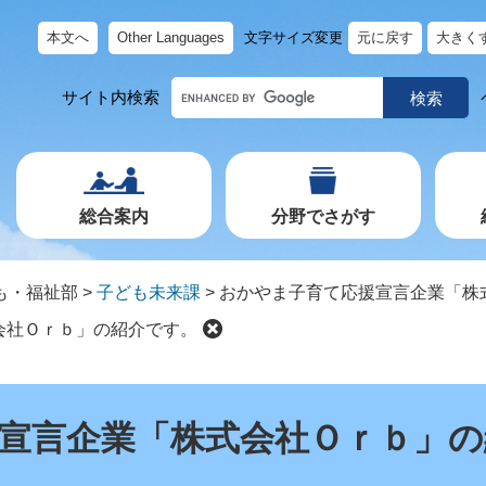
本文へ
Other Languages
文字サイズ変更
元に戻す
大きく
キ
サイト内検索
ー
ワ
ー
ド
で
探
す
総合案内
分野でさがす
も・福祉部
>
子ども未来課
>
おかやま子育て応援宣言企業「株
会社Ｏｒｂ」の紹介です。
宣言企業「株式会社Ｏｒｂ」の