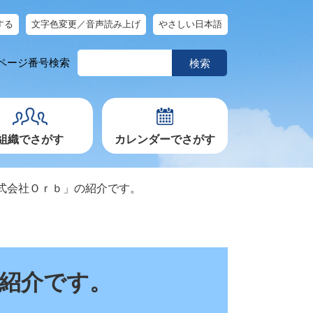
する
文字色変更／音声読み上げ
やさしい日本語
ペ
ページ番号検索
ー
ジ
番
号
を
入
力
組織でさがす
カレンダーでさがす
式会社Ｏｒｂ」の紹介です。
紹介です。