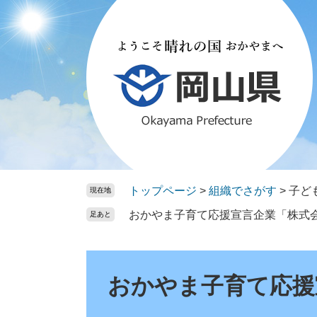
ペ
メ
ー
ニ
ジ
ュ
の
ー
先
を
頭
飛
で
ば
す。
し
て
本
文
トップページ
>
組織でさがす
>
子ど
現在地
へ
おかやま子育て応援宣言企業「株式
足あと
本
文
おかやま子育て応援