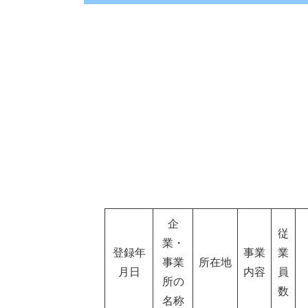
企
従
業・
登録年
事業
業
事業
所在地
月日
内容
員
所の
数
名称