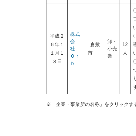
株式
平成２
会
卸・
６年１
倉敷
12
社
小売
１月１
市
人
Ｏｒ
業
３日
ｂ
※「企業・事業所の名称」をクリックす