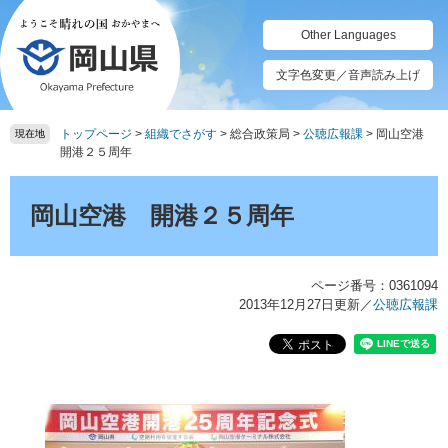
ペ
メ
ー
ニ
Other Languages
ジ
ュ
の
ー
文字色変更／音声読み上げ
先
を
頭
飛
トップページ
>
組織でさがす
>
総合政策局
>
公聴広報課
>
岡山空港
で
ば
現在地
開港２５周年
す。
し
て
本
本
文
岡山空港 開港２５周年
文
へ
ページ番号：0361094
2013年12月27日更新
／
公聴広報課