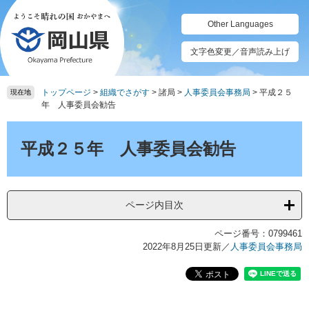
ペ
メ
ー
ニ
Other Languages
ジ
ュ
の
ー
文字色変更／音声読み上げ
先
を
頭
飛
トップページ
>
組織でさがす
>
諸局
>
人事委員会事務局
>
平成２５
で
ば
現在地
年 人事委員会勧告
す。
し
て
本
本
文
平成２５年 人事委員会勧告
文
へ
ページ内目次
ページ番号：0799461
2022年8月25日更新
／
人事委員会事務局