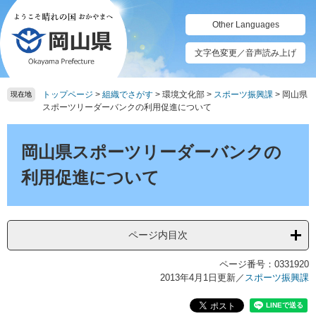
ペ
メ
ー
ニ
Other Languages
ジ
ュ
の
ー
文字色変更／音声読み上げ
先
を
頭
飛
トップページ
>
組織でさがす
>
環境文化部
>
スポーツ振興課
>
岡山県
で
ば
現在地
スポーツリーダーバンクの利用促進について
す。
し
て
本
本
文
岡山県スポーツリーダーバンクの
文
へ
利用促進について
ページ内目次
ページ番号：0331920
2013年4月1日更新
／
スポーツ振興課