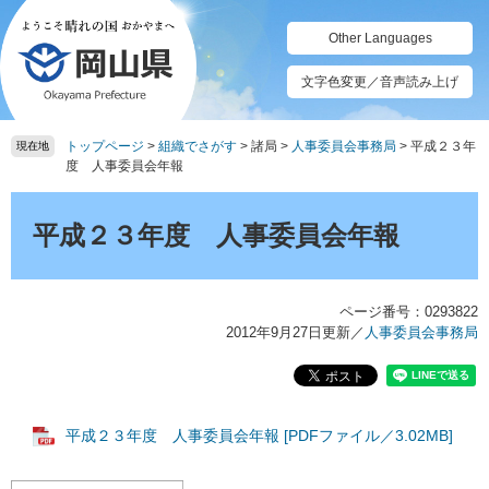
ペ
メ
ー
ニ
Other Languages
ジ
ュ
の
ー
文字色変更／音声読み上げ
先
を
頭
飛
トップページ
>
組織でさがす
>
諸局
>
人事委員会事務局
>
平成２３年
で
ば
現在地
度 人事委員会年報
す。
し
て
本
本
文
平成２３年度 人事委員会年報
文
へ
ページ番号：0293822
2012年9月27日更新
／
人事委員会事務局
平成２３年度 人事委員会年報 [PDFファイル／3.02MB]