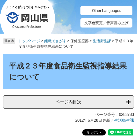
ペ
メ
ー
ニ
Other Languages
ジ
ュ
の
ー
文字色変更／音声読み上げ
先
を
頭
飛
トップページ
>
組織でさがす
>
保健医療部
>
生活衛生課
>
平成２３年
で
ば
現在地
度食品衛生監視指導結果について
す。
し
て
本
本
文
平成２３年度食品衛生監視指導結果
文
へ
について
ページ内目次
ページ番号：0283783
2012年6月28日更新
／
生活衛生課