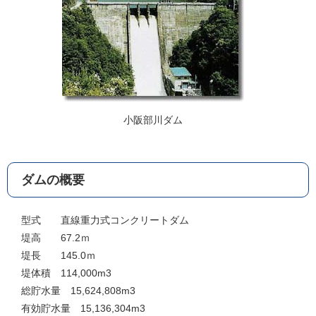
小阪部川ダム
ダムの概要
型式 直線重力式コンクリートダム
堤高 67.2ｍ
堤長 145.0ｍ
堤体積 114,000m3
総貯水量 15,624,808m3
有効貯水量 15,136,304m3