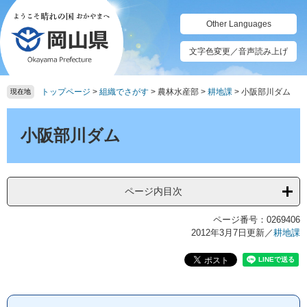
ペ
メ
ー
ニ
Other Languages
ジ
ュ
の
ー
文字色変更／音声読み上げ
先
を
頭
飛
トップページ
>
組織でさがす
>
農林水産部
>
耕地課
>
小阪部川ダム
で
ば
現在地
す。
し
本
て
文
小阪部川ダム
本
文
へ
ページ内目次
ページ番号：0269406
2012年3月7日更新
／
耕地課