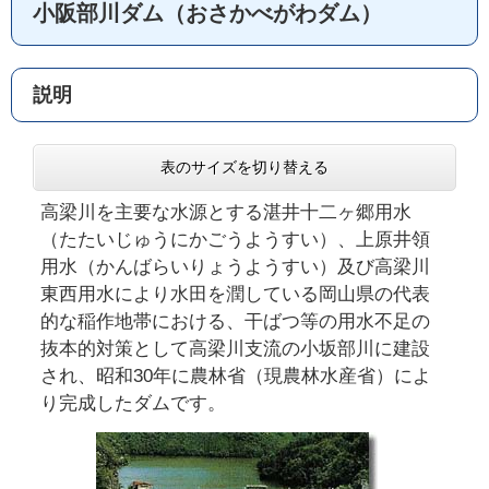
小阪部川ダム（おさかべがわダム）
説明
表のサイズを切り替える
高梁川を主要な水源とする湛井十二ヶ郷用水
（たたいじゅうにかごうようすい）、上原井領
用水（かんばらいりょうようすい）及び高梁川
東西用水により水田を潤している岡山県の代表
的な稲作地帯における、干ばつ等の用水不足の
抜本的対策として高梁川支流の小坂部川に建設
され、昭和30年に農林省（現農林水産省）によ
り完成したダムです。