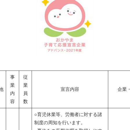
事
従
業
業
地
宣言内容
企業
内
員
容
数
○育児休業等、労働者に対する諸
制度の周知を行います。