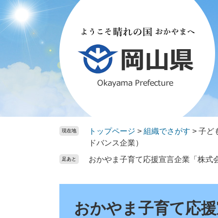
ペ
メ
ー
ニ
ジ
ュ
の
ー
先
を
頭
飛
で
ば
す。
し
て
本
文
トップページ
>
組織でさがす
>
子ど
現在地
へ
ドバンス企業）
おかやま子育て応援宣言企業「株式
足あと
本
文
おかやま子育て応援