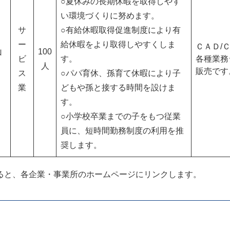
○夏休みの長期休暇を取得しやす
い環境づくりに努めます。
サ
○有給休暇取得促進制度により有
ー
給休暇をより取得しやすくしま
ＣＡＤ/
山
100
ビ
す。
各種業務
市
人
販売です
ス
○パパ育休、孫育て休暇により子
業
どもや孫と接する時間を設けま
す。
○小学校卒業までの子をもつ従業
員に、短時間勤務制度の利用を推
奨します。
ると、各企業・事業所のホームページにリンクします。