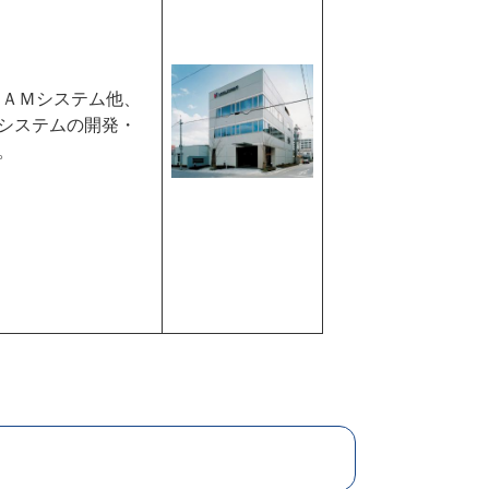
ＣＡＭシステム他、
システムの開発・
。