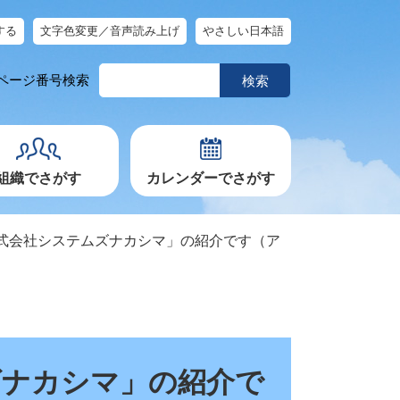
する
文字色変更／音声読み上げ
やさしい日本語
ペ
ページ番号検索
ー
ジ
番
号
を
入
力
組織でさがす
カレンダーでさがす
式会社システムズナカシマ」の紹介です（ア
ズナカシマ」の紹介で