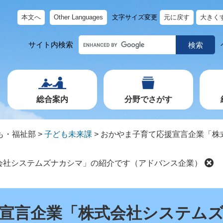
本文へ
Other Languages
文字サイズ変更
元に戻す
大きく
キ
サイト内検索
ー
ワ
ー
ド
で
探
す
総合案内
分野でさがす
も・福祉部
>
子ども未来課
>
おかやま子育て応援宣言企業「株
会社システムズナカシマ」の紹介です（アドバンス企業）
宣言企業「株式会社システム